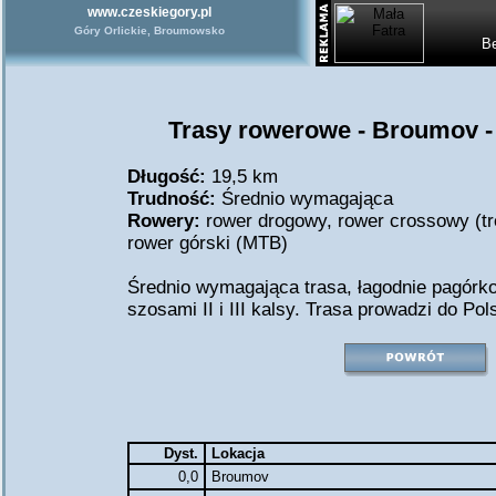
www.czeskiegory.pl
Góry Orlickie, Broumowsko
Be
Trasy rowerowe - Broumov 
Długość:
19,5 km
Trudność:
Średnio wymagająca
Rowery:
rower drogowy
,
rower crossowy (tr
rower górski (MTB)
Średnio wymagająca trasa, łagodnie pagórk
szosami II i III kalsy. Trasa prowadzi do Pols
Dyst.
Lokacja
0,0
Broumov