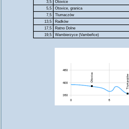
3,5
Otovice
5,5
Otovice, granica
7,5
Tlumaczów
13,5
Radków
17,5
Ratno Dolne
19,5
Wambierzyce (Vambeřice)