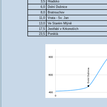
3,5
Hradsko
6,0
Dolní Dušnice
8,0
Bratrouchov
11,0
Vrata - Sv. Jan
13,0
Ve Starém Mlýně
17,5
Jestřabí v Krkonoších
23,5
Poniklá