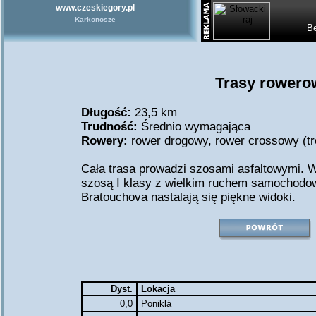
www.czeskiegory.pl
Karkonosze
Be
Trasy rowerow
Długość:
23,5 km
Trudność:
Średnio wymagająca
Rowery:
rower drogowy
,
rower crossowy (tr
Cała trasa prowadzi szosami asfaltowymi. W
szosą I klasy z wielkim ruchem samochodowy
Bratouchova nastalają się piękne widoki.
Dyst.
Lokacja
0,0
Poniklá