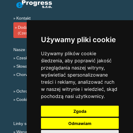
Kontakt
Dodaj zakwaterowanie
(Czeski)
Używamy pliki cookie
Nasze serwery:
Używamy plików cookie
Czeskie Góry
śledzenia, aby poprawić jakość
Słowackie góry
przeglądania naszej witryny,
wyświetlać spersonalizowane
Chorwacja
treści i reklamy, analizować ruch
w naszej witrynie i wiedzieć, skąd
Ochrona prywatności
pochodzą nasi użytkownicy.
Cookies
Zgoda
Odmawiam
Linky sezonowe:
Warunki narciarskie Republika Czeska