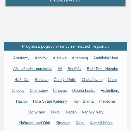
Prognoza w PDF
Prognoza pogody w innych miejscach regionu :
Abertamy
Adolfov
Alšovka
Altenberg
Andělská Hora
Aš - ośrodek narciarski
Aš
Bouřňák
Boží Dar - Novako
Boží Dar
Bublava
Český Jiřetín
Chabařovice
Cheb
Chodov
Chomutów
Cínovec
Dlouhá Louka
Fichtelberg
Hazlov
Hora Svaté Kateřiny
Horní Blatná
Hřebečná
Jáchymov
Jirkov
Kadaň
Karlovy Vary
Klášterec nad Ohří
Klínovec
Klíny
Komáří hůrka