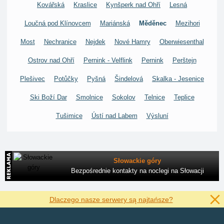
Kovářská
Kraslice
Kynšperk nad Ohří
Lesná
Loučná pod Klínovcem
Mariánská
Měděnec
Mezihori
Most
Nechranice
Nejdek
Nové Hamry
Oberwiesenthal
Ostrov nad Ohří
Pernink - Velflink
Pernink
Perštejn
Plešivec
Potůčky
Pyšná
Šindelová
Skalka - Jesenice
Ski Boží Dar
Smolnice
Sokolov
Telnice
Teplice
Tušimice
Ústí nad Labem
Výsluní
Słowackie góry
Bezpośrednie kontakty na noclegi na Słowacji
Dlaczego nasze serwery są najtańsze?