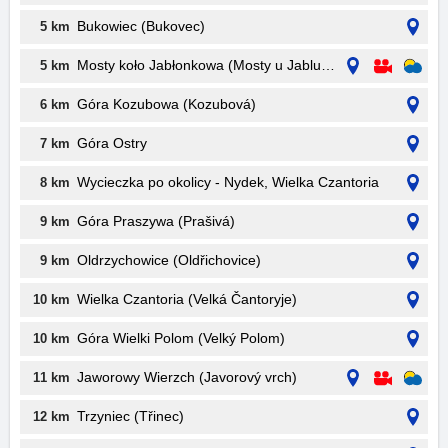
Bukowiec (Bukovec)
5 km
Mosty koło Jabłonkowa (Mosty u Jablunkova)
5 km
Góra Kozubowa (Kozubová)
6 km
Góra Ostry
7 km
Wycieczka po okolicy - Nydek, Wielka Czantoria
8 km
Góra Praszywa (Prašivá)
9 km
Oldrzychowice (Oldřichovice)
9 km
Wielka Czantoria (Velká Čantoryje)
10 km
Góra Wielki Polom (Velký Polom)
10 km
Jaworowy Wierzch (Javorový vrch)
11 km
Trzyniec (Třinec)
12 km