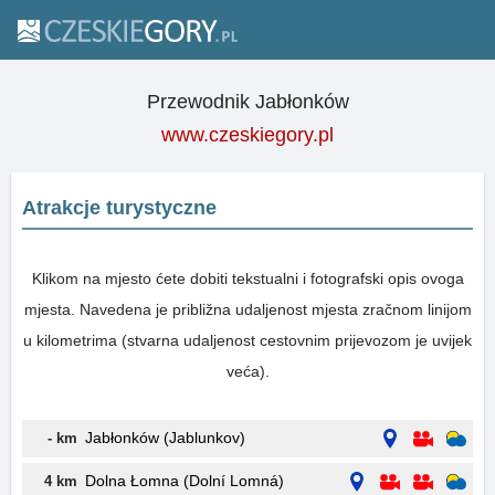
Przewodnik Jabłonków
www.czeskiegory.pl
Atrakcje turystyczne
Klikom na mjesto ćete dobiti tekstualni i fotografski opis ovoga
mjesta. Navedena je približna udaljenost mjesta zračnom linijom
u kilometrima (stvarna udaljenost cestovnim prijevozom je uvijek
veća).
Jabłonków (Jablunkov)
- km
Dolna Łomna (Dolní Lomná)
4 km