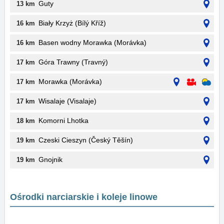
Guty
13 km
Biały Krzyż (Bílý Kříž)
16 km
Basen wodny Morawka (Morávka)
16 km
Góra Trawny (Travný)
17 km
Morawka (Morávka)
17 km
Wisalaje (Visalaje)
17 km
Komorni Lhotka
18 km
Czeski Cieszyn (Český Těšín)
19 km
Gnojnik
19 km
Ośrodki narciarskie i koleje linowe