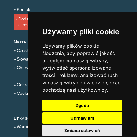
Kontakt
Dodaj zakwaterowanie
(Czeski)
Używamy pliki cookie
Nasze serwery:
Używamy plików cookie
Czeskie Góry
śledzenia, aby poprawić jakość
Słowackie góry
przeglądania naszej witryny,
wyświetlać spersonalizowane
Chorwacja
treści i reklamy, analizować ruch
w naszej witrynie i wiedzieć, skąd
Ochrona prywatności
pochodzą nasi użytkownicy.
Cookies
Zgoda
Odmawiam
Linky sezonowe:
Warunki narciarskie Republika Czeska
Zmiana ustawień