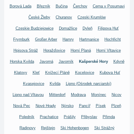
Borová Lada
Březník
Bučina
Čerchov
Cerna v Posumavi
České Žleby
Churanov
Czeski Krumlów
Czeskie Budziejowice
Domažlice
Dyleň
Filipova Huť
Frymburk
Großer Arber
Hamry
Hartmanice
Hochficht
Hojsova Stráž
Horažďovice
Horní Planá
Horní Vltavice
Horska Kvilda
Javorná
Javorník
Kašperské Hory
Kdyně
Klatovy
Kleť
Knížecí Pláně
Kocelovice
Kubova Huť
Kvasejovice
Kvilda
Lipno (Ośrodek narciarski)
Lipno nad Vltavou
Mitterdorf
Modrava
Monínec
Nicov
Nová Pec
Nové Hrady
Nýrsko
Pancíř
Písek
Plzeň
Poledník
Prachatice
Prášily
Přibyslav
Přimda
Radinovy
Rejštejn
Ski Hohenbogen
Ski Strážný