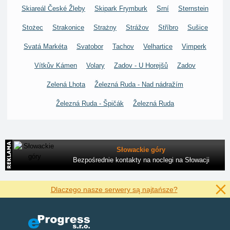
Skiareál České Žleby
Skipark Frymburk
Srní
Sternstein
Stożec
Strakonice
Strażny
Strážov
Stříbro
Sušice
Svatá Markéta
Svatobor
Tachov
Velhartice
Vimperk
Vítkův Kámen
Volary
Zadov - U Horejšů
Zadov
Zelená Lhota
Železná Ruda - Nad nádražím
Železná Ruda - Špičák
Železná Ruda
Słowackie góry
Bezpośrednie kontakty na noclegi na Słowacji
Dlaczego nasze serwery są najtańsze?