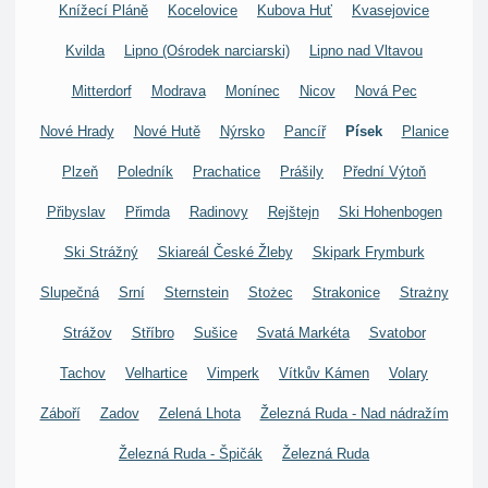
Knížecí Pláně
Kocelovice
Kubova Huť
Kvasejovice
Kvilda
Lipno (Ośrodek narciarski)
Lipno nad Vltavou
Mitterdorf
Modrava
Monínec
Nicov
Nová Pec
Nové Hrady
Nové Hutě
Nýrsko
Pancíř
Písek
Planice
Plzeň
Poledník
Prachatice
Prášily
Přední Výtoň
Přibyslav
Přimda
Radinovy
Rejštejn
Ski Hohenbogen
Ski Strážný
Skiareál České Žleby
Skipark Frymburk
Slupečná
Srní
Sternstein
Stożec
Strakonice
Strażny
Strážov
Stříbro
Sušice
Svatá Markéta
Svatobor
Tachov
Velhartice
Vimperk
Vítkův Kámen
Volary
Záboří
Zadov
Zelená Lhota
Železná Ruda - Nad nádražím
Železná Ruda - Špičák
Železná Ruda