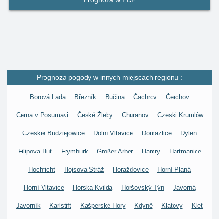
Prognoza w PDF
Prognoza pogody w innych miejscach regionu :
Borová Lada
Březník
Bučina
Čachrov
Čerchov
Cerna v Posumavi
České Žleby
Churanov
Czeski Krumlów
Czeskie Budziejowice
Dolní Vltavice
Domažlice
Dyleň
Filipova Huť
Frymburk
Großer Arber
Hamry
Hartmanice
Hochficht
Hojsova Stráž
Horažďovice
Horní Planá
Horní Vltavice
Horska Kvilda
Horšovský Týn
Javorná
Javorník
Karlstift
Kašperské Hory
Kdyně
Klatovy
Kleť