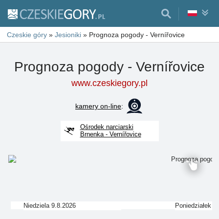
Czeskie góry
»
Jesioniki
»
Prognoza pogody - Vernířovice
Prognoza pogody - Vernířovice
www.czeskiegory.pl
kamery on-line
:
Ośrodek narciarski
Brnenka - Vernířovice
Niedziela 9.8.2026
Poniedziałek 1