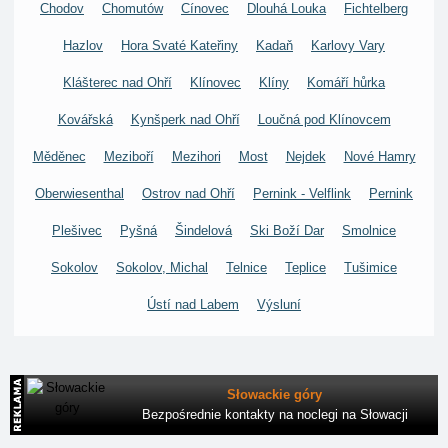
Chodov
Chomutów
Cínovec
Dlouhá Louka
Fichtelberg
Hazlov
Hora Svaté Kateřiny
Kadaň
Karlovy Vary
Klášterec nad Ohří
Klínovec
Klíny
Komáří hůrka
Kovářská
Kynšperk nad Ohří
Loučná pod Klínovcem
Měděnec
Meziboří
Mezihori
Most
Nejdek
Nové Hamry
Oberwiesenthal
Ostrov nad Ohří
Pernink - Velflink
Pernink
Plešivec
Pyšná
Šindelová
Ski Boží Dar
Smolnice
Sokolov
Sokolov, Michal
Telnice
Teplice
Tušimice
Ústí nad Labem
Výsluní
Słowackie góry
Bezpośrednie kontakty na noclegi na Słowacji