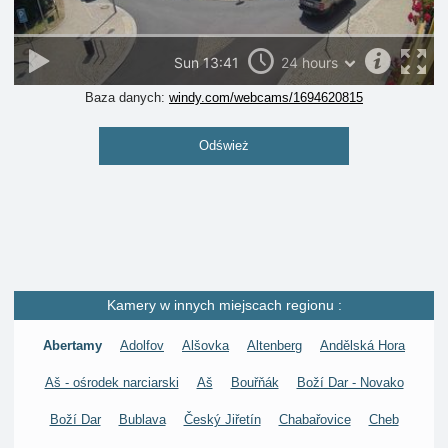
Baza danych:
windy.com/webcams/1694620815
Odśwież
Kamery w innych miejscach regionu :
Abertamy
Adolfov
Alšovka
Altenberg
Andělská Hora
Aš - ośrodek narciarski
Aš
Bouřňák
Boží Dar - Novako
Boží Dar
Bublava
Český Jiřetín
Chabařovice
Cheb