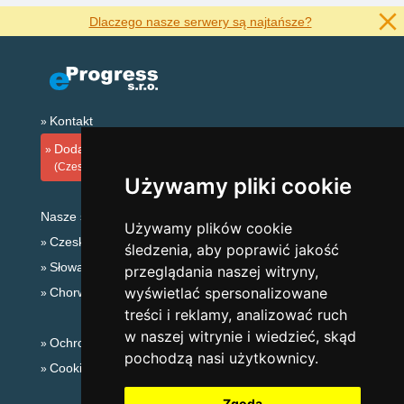
Dlaczego nasze serwery są najtańsze?
Kontakt
Dodaj zakwaterowanie
(Czeski)
Używamy pliki cookie
Nasze serwery:
Używamy plików cookie
Czeskie Góry
śledzenia, aby poprawić jakość
Słowackie góry
przeglądania naszej witryny,
wyświetlać spersonalizowane
Chorwacja
treści i reklamy, analizować ruch
w naszej witrynie i wiedzieć, skąd
Ochrona prywatności
pochodzą nasi użytkownicy.
Cookies
Zgoda