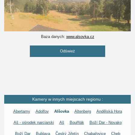
Baza danych:
www.alsovka.cz
Odśwież
Kamery w innych miejscach regionu :
Abertamy
Adolfov
Alšovka
Altenberg
Andělská Hora
Aš - ośrodek narciarski
Aš
Bouřňák
Boží Dar - Novako
Boží Dar
Bublava
Český Jiřetín
Chabařovice
Cheb