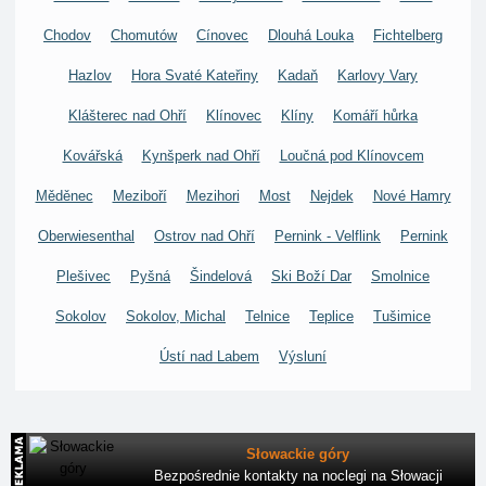
Chodov
Chomutów
Cínovec
Dlouhá Louka
Fichtelberg
Hazlov
Hora Svaté Kateřiny
Kadaň
Karlovy Vary
Klášterec nad Ohří
Klínovec
Klíny
Komáří hůrka
Kovářská
Kynšperk nad Ohří
Loučná pod Klínovcem
Měděnec
Meziboří
Mezihori
Most
Nejdek
Nové Hamry
Oberwiesenthal
Ostrov nad Ohří
Pernink - Velflink
Pernink
Plešivec
Pyšná
Šindelová
Ski Boží Dar
Smolnice
Sokolov
Sokolov, Michal
Telnice
Teplice
Tušimice
Ústí nad Labem
Výsluní
Słowackie góry
Bezpośrednie kontakty na noclegi na Słowacji