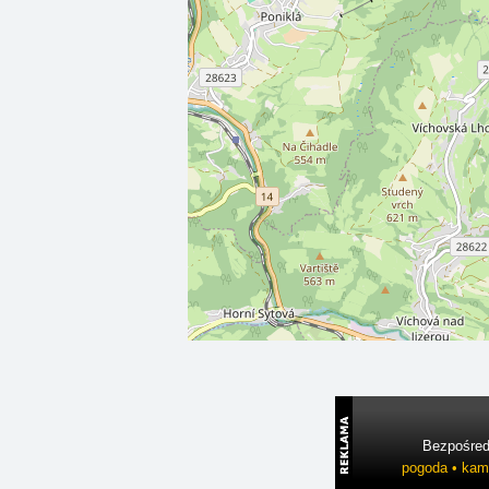
Bezpośredn
pogoda • kame