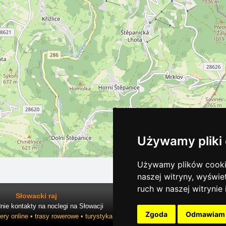
Używamy pliki
Używamy plików cookie
naszej witryny, wyświe
ruch w naszej witrynie
Słowacki raj
ie kontakty na noclegi na Słowacji
Zgoda
Odmawiam
ry online • trasy rowerowe • turystyka