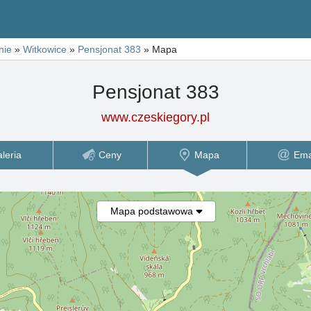
nie
»
Witkowice
»
Pensjonat 383
»
Mapa
Pensjonat 383
www.czeskiegory.pl
leria
Ceny
Mapa
Ema
Mapa podstawowa