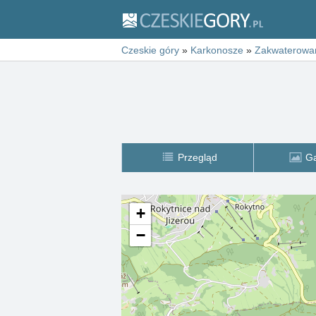
Czeskie góry
»
Karkonosze
»
Zakwaterowa
Przegląd
Ga
+
−