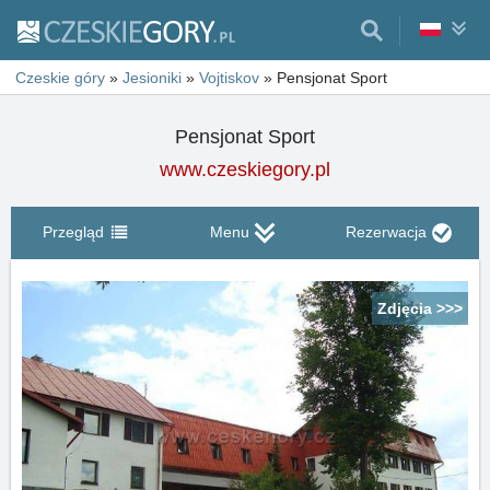
Czeskie góry
»
Jesioniki
»
Vojtiskov
»
Pensjonat Sport
Pensjonat Sport
www.czeskiegory.pl
Przegląd
Menu
Rezerwacja
Zdjęcia >>>