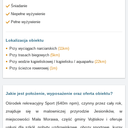
Śniadanie
Niepełne wyżywienie
Pełne wyżywienie
Lokalizacja obiektu
Przy wyciągach narciarskich
(11km)
Przy trasach biegowych
(5km)
Przy wodzie kąpieliskowej / kąpielisku / aquaparku
(22km)
Przy ścieżce rowerowej
(1m)
Jakie jest położenie, wyposażenie oraz oferta obiektu?
Ośrodek rekreacyjny Sport (640m npm), czynny przez cały rok,
znajduje się w malowniczej przyrodzie Jesioników, w
miejscowości Mała Morawa, część gminy Vojtiskov i oferuje
usługi dla szkół, pobyty uzdrowiskowe, obozy sportowe, kursy