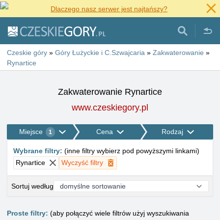
Dlaczego nasz serwer jest najtańszy?
Czeskie góry
»
Góry Łużyckie i C.Szwajcaria
»
Zakwaterowanie
»
Rynartice
Zakwaterowanie Rynartice
www.czeskiegory.pl
Miejsce
Cena
Rodzaj
1
Wybrane filtry
:
(
inne filtry wybierz pod powyższymi linkami
)
Rynartice
Wyczyść filtry
Sortuj według
Proste filtry:
(aby połączyć wiele filtrów użyj wyszukiwania