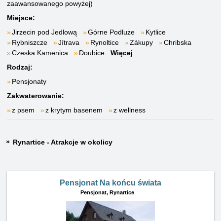
zaawansowanego powyżej)
Miejsce:
Jirzecin pod Jedlową
Górne Podluże
Kytlice
Rybniszcze
Jítrava
Rynoltice
Zákupy
Chribska
Czeska Kamenica
Doubice
Więcej
Rodzaj:
Pensjonaty
Zakwaterowanie:
z psem
z krytym basenem
z wellness
Rynartice - Atrakcje w okolicy
Pensjonat Na końcu świata
Pensjonat,
Rynartice