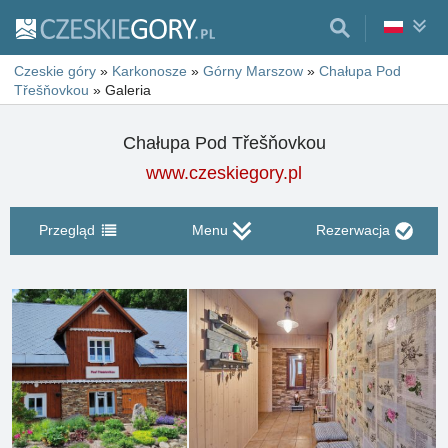
Czeskie góry
»
Karkonosze
»
Górny Marszow
»
Chałupa Pod
Třešňovkou
»
Galeria
Chałupa Pod Třešňovkou
www.czeskiegory.pl
Przegląd
Menu
Rezerwacja