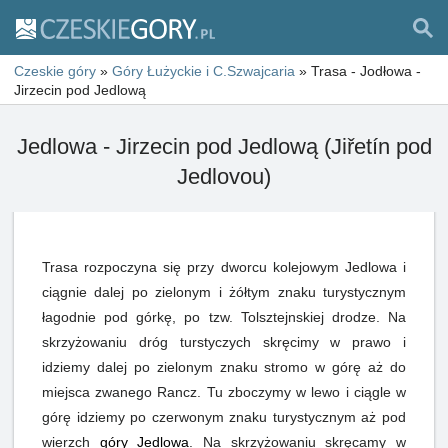
Czeskie góry
»
Góry Łużyckie i C.Szwajcaria
»
Trasa - Jodłowa -
Jirzecin pod Jedlową
Jedlowa - Jirzecin pod Jedlową (Jiřetín pod
Jedlovou)
Trasa rozpoczyna się przy dworcu kolejowym Jedlowa i
ciągnie dalej po zielonym i żółtym znaku turystycznym
łagodnie pod górkę, po tzw. Tolsztejnskiej drodze. Na
skrzyżowaniu dróg turstyczych skręcimy w prawo i
idziemy dalej po zielonym znaku stromo w górę aż do
miejsca zwanego Rancz. Tu zboczymy w lewo i ciągle w
górę idziemy po czerwonym znaku turystycznym aż pod
wierzch
góry Jedlowa
. Na skrzyżowaniu skręcamy w