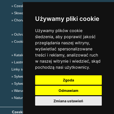
Czeskie Góry
Słowackie góry
Używamy pliki cookie
Chorwacja
Używamy plików cookie
Ochrona prywatności
śledzenia, aby poprawić jakość
Cookies
przeglądania naszej witryny,
wyświetlać spersonalizowane
treści i reklamy, analizować ruch
Katalog zakwaterowania
w naszej witrynie i wiedzieć, skąd
Lastminute Góry Izerskie
pochodzą nasi użytkownicy.
Linky sezonowe:
Sylwester Góry Izerskie
Zgoda
Sylwester w górach 2025/26
Odmawiam
Warunki narciarskie
Naturalne kąpieliska
Zmiana ustawień
Czeskie Góry
- Copyright © 1999-2026
eProgress s.r.o.