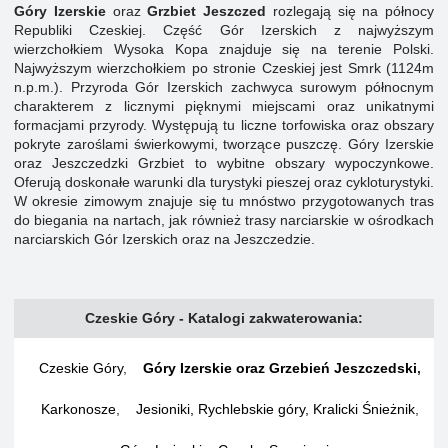
Góry Izerskie
oraz
Grzbiet Jeszczed
rozlegają się na północy
Republiki Czeskiej. Część Gór Izerskich z najwyższym
wierzchołkiem Wysoka Kopa znajduje się na terenie Polski.
Najwyższym wierzchołkiem po stronie Czeskiej jest Smrk (1124m
n.p.m.). Przyroda Gór Izerskich zachwyca surowym północnym
charakterem z licznymi pięknymi miejscami oraz unikatnymi
formacjami przyrody. Występują tu liczne torfowiska oraz obszary
pokryte zaroślami świerkowymi, tworzące puszczę. Góry Izerskie
oraz Jeszczedzki Grzbiet to wybitne obszary wypoczynkowe.
Oferują doskonałe warunki dla turystyki pieszej oraz cykloturystyki.
W okresie zimowym znajuje się tu mnóstwo przygotowanych tras
do biegania na nartach, jak również trasy narciarskie w ośrodkach
narciarskich Gór Izerskich oraz na Jeszczedzie.
Czeskie Góry - Katalogi zakwaterowania:
Czeskie Góry
,
Góry Izerskie oraz Grzebień Jeszczedski
,
Karkonosze
,
Jesioniki, Rychlebskie góry, Kralicki Śnieżnik
,