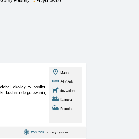
Górny Polubny
Przychowice
Mapa
24 łóżek
ichej okolicy w pobliżu
dozwolone
ki, kuchnia do gotowania,
Kamera
Pogoda
250 CZK
bez wyżywienia