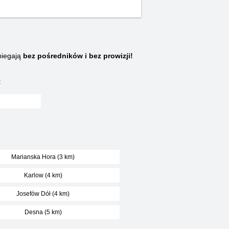
biegają
bez pośredników i bez prowizji!
:
Marianska Hora (3 km)
Karlow (4 km)
Josefów Dół (4 km)
Desna (5 km)