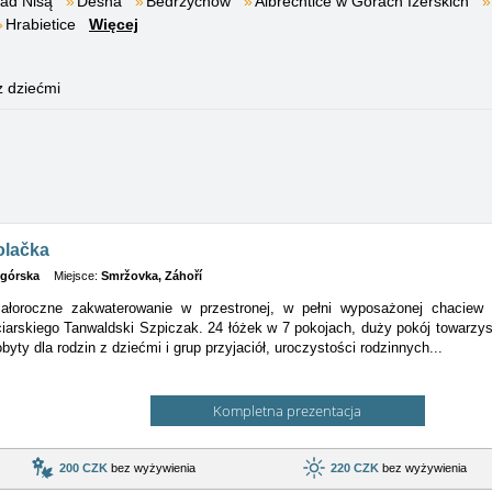
ad Nisą
Desna
Bedrzychow
Albrechtice w Górach Izerskich
Hrabietice
Więcej
z dziećmi
olačka
 górska
Miejsce:
Smržovka, Záhoří
ałoroczne zakwaterowanie w przestronej, w pełni wyposażonej chaciew c
ciarskiego Tanwaldski Szpiczak. 24 łóżek w 7 pokojach, duży pokój towarzys
byty dla rodzin z dziećmi i grup przyjaciół, uroczystości rodzinnych...
Kompletna prezentacja
200 CZK
bez wyżywienia
220 CZK
bez wyżywienia