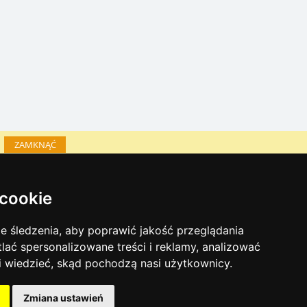
ZAMKNĄĆ
Katalog zakwaterowania
 cookie
Lastminute Góry Izerskie
inky sezonowe:
 śledzenia, aby poprawić jakość przeglądania
Sylwester Góry Izerskie
tlać spersonalizowane treści i reklamy, analizować
Sylwester w górach 2025/26
 i wiedzieć, skąd pochodzą nasi użytkownicy.
Warunki narciarskie
Zmiana ustawień
Naturalne kąpieliska