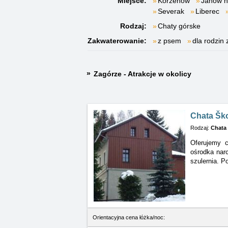
Miejsce:
Korzenow
Janow n
Severak
Liberec
Rodzaj:
Chaty górske
Zakwaterowanie:
z psem
dla rodzin 
Zagórze - Atrakcje w okolicy
Chata Šk
Rodzaj:
Chata
Oferujemy c
ośrodka
nar
szulernia. Po
Orientacyjna cena łóżka/noc: