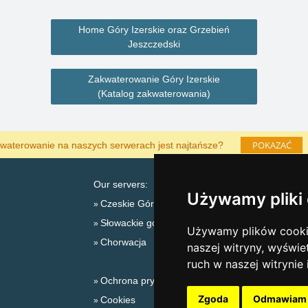
Home Góry Izerskie oraz Grzebień
Jeszczedski
Zakwaterowanie Góry Izerskie
(Katalog zakwaterowania)
POKAZAĆ
waterowanie na naszych serwerach jest najtańsze?
Our servers:
Używamy pliki
Czeskie Góry
Słowackie góry
L
Używamy plików cookie
Chorwacja
naszej witryny, wyświe
ruch w naszej witrynie
Ochrona prywatności
Zgoda
Odmawiam
Cookies