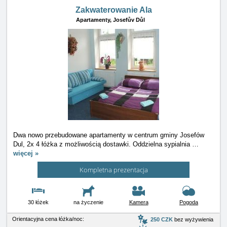
Zakwaterowanie Ala
Apartamenty,
Josefův Důl
Dwa nowo przebudowane apartamenty w centrum gminy Josefów
Dul, 2x 4 łóżka z możliwością dostawki. Oddzielna sypialnia
…
więcej »
Kompletna prezentacja
30 łóżek
na życzenie
Kamera
Pogoda
Orientacyjna cena łóżka/noc:
250 CZK
bez wyżywienia