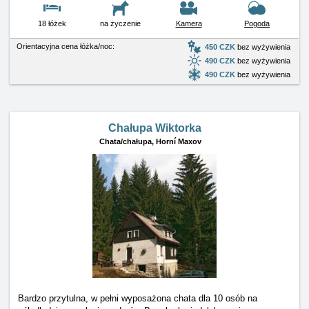
18 łóżek
na życzenie
Kamera
Pogoda
Orientacyjna cena łóżka/noc:
450 CZK
bez wyżywienia
490 CZK
bez wyżywienia
490 CZK
bez wyżywienia
Chałupa Wiktorka
Chata/chałupa,
Horní Maxov
Bardzo przytulna, w pełni wyposażona chata dla 10 osób na