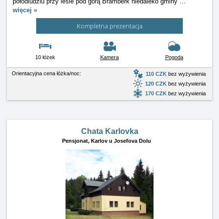
półodludziu przy lesie pod górą Bramberk niedaleko gminy
…
więcej »
Kompletna prezentacja
10 łóżek
Kamera
Pogoda
Orientacyjna cena łóżka/noc:
110 CZK
bez wyżywienia
120 CZK
bez wyżywienia
170 CZK
bez wyżywienia
Chata Karlovka
Pensjonat,
Karlov u Josefova Dolu