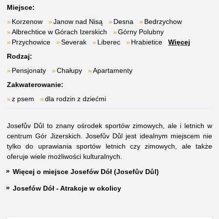
Miejsce:
Korzenow
Janow nad Nisą
Desna
Bedrzychow
Albrechtice w Górach Izerskich
Górny Polubny
Przychowice
Severak
Liberec
Hrabietice
Więcej
Rodzaj:
Pensjonaty
Chałupy
Apartamenty
Zakwaterowanie:
z psem
dla rodzin z dziećmi
Josefův Důl to znany ośrodek sportów zimowych, ale i letnich w
centrum Gór Jizerskich. Josefův Důl jest idealnym miejscem nie
tylko do uprawiania sportów letnich czy zimowych, ale także
oferuje wiele możliwości kulturalnych.
Więcej o miejsce Josefów Dół (Josefův Důl)
Josefów Dół - Atrakcje w okolicy