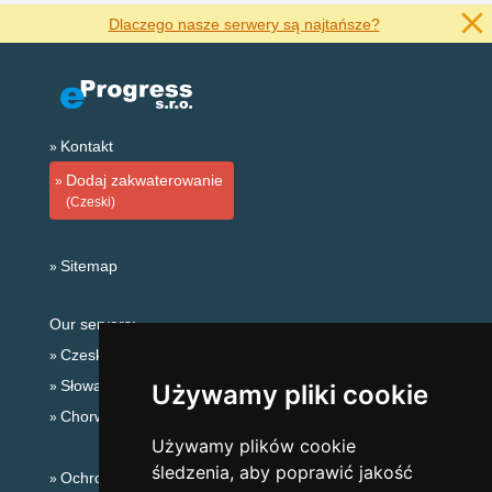
Dlaczego nasze serwery są najtańsze?
Kontakt
Dodaj zakwaterowanie
(Czeski)
Sitemap
Our servers:
Czeskie Góry
Słowackie góry
Używamy pliki cookie
Chorwacja
Używamy plików cookie
śledzenia, aby poprawić jakość
Ochrona prywatności