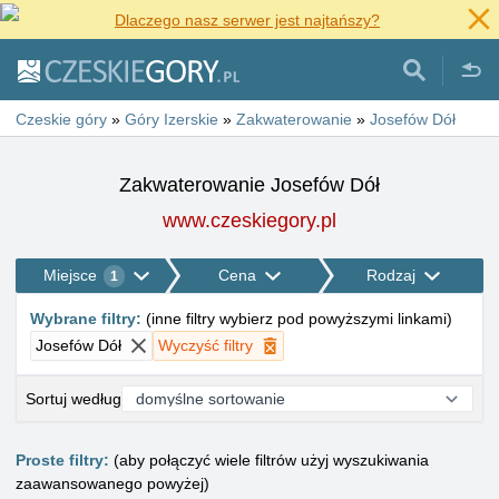
Dlaczego nasz serwer jest najtańszy?
Czeskie góry
»
Góry Izerskie
»
Zakwaterowanie
»
Josefów Dół
Zakwaterowanie Josefów Dół
www.czeskiegory.pl
Miejsce
Cena
Rodzaj
1
Wybrane filtry
:
(
inne filtry wybierz pod powyższymi linkami
)
Josefów Dół
Wyczyść filtry
Sortuj według
Proste filtry:
(aby połączyć wiele filtrów użyj wyszukiwania
zaawansowanego powyżej)