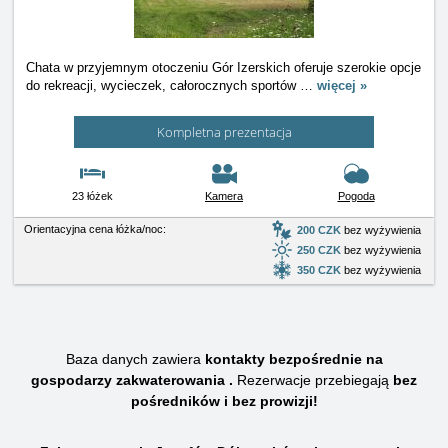
Chata w przyjemnym otoczeniu Gór Izerskich oferuje szerokie opcje
do rekreacji, wycieczek, całorocznych sportów
…
więcej »
Kompletna prezentacja
23 łóżek
Kamera
Pogoda
Orientacyjna cena łóżka/noc:
200 CZK
bez wyżywienia
250 CZK
bez wyżywienia
350 CZK
bez wyżywienia
Baza danych zawiera
kontakty bezpośrednie na
gospodarzy zakwaterowania .
Rezerwacje przebiegają
bez
pośredników i bez prowizji!