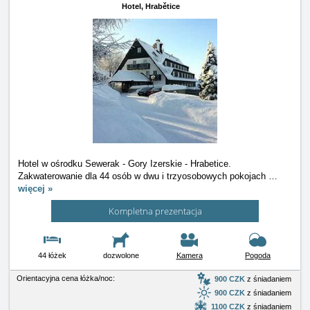
Hotel,
Hrabětice
Hotel w ośrodku Sewerak - Gory Izerskie - Hrabetice.
Zakwaterowanie dla 44 osób w dwu i trzyosobowych pokojach
…
więcej »
Kompletna prezentacja
44 łóżek
dozwolone
Kamera
Pogoda
Orientacyjna cena łóżka/noc:
900 CZK
z śniadaniem
900 CZK
z śniadaniem
1100 CZK
z śniadaniem