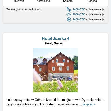
46 łóżek
dozwolone
Kamera
Pogoda
Orientacyjna cena łóżka/noc:
2400 CZK
z obiadokolacją
2900 CZK
z obiadokolacją
2400 CZK
z obiadokolacją
Hotel Jizerka 4
Hotel,
Jizerka
Luksusowy hotel w Górach Izerskich - miejsce, w którym nietknięta
przyroda spotyka się z komfortem nowoczesnego
…
więcej »