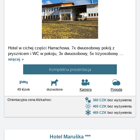
Hotel w cichej części Harrachowa. 7x dwuosobowy pokój z
prysznicem i WC w pokoju, 3x dwuosobowy, 5x trzyosobowy
…
więcej »
Kompletna prezentacja
49 łóżek
dozwolone
Kamera
Pogoda
Orientacyjna cena łóżka/noc:
360 CZK
bez wyżywienia
465 CZK
bez wyżywienia
465 CZK
bez wyżywienia
Hotel Maruška ***