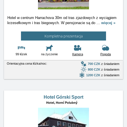
Hotel w centrum Harrachova 30m od tras zjazdowych z wyciągiem
krzesełkowym i tras biegowych. W pensjonacie są do
…
więcej »
Kompletna prezentacja
99 łóżek
na życzenie
Kamera
Pogoda
Orientacyjna cena łóżka/noc:
700 CZK
z śniadaniem
800 CZK
z śniadaniem
1200 CZK
z śniadaniem
Hotel Górski Sport
Hotel,
Horní Polubný