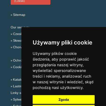
(Czeski)
Sitemap
Our servers:
Czeskie Góry
Słowackie góry
Używamy pliki cookie
Chorwacja
Używamy plików cookie
śledzenia, aby poprawić jakość
Ochrona prywatności
przeglądania naszej witryny,
Cookies
wyświetlać spersonalizowane
treści i reklamy, analizować ruch
Katalog zakwaterowania
w naszej witrynie i wiedzieć, skąd
Lastminute Góry Izerskie
pochodzą nasi użytkownicy.
Linky sezonowe:
Sylwester Góry Izerskie
Zgoda