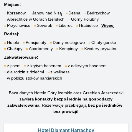
Miejsce:
Korzenow
Janow nad Nisą
Desna
Bedrzychow
Albrechtice w Górach Izerskich
Górny Polubny
Przychowice
Severak
Liberec
Hrabietice
Więcej
Rodzaj:
Hotele
Pensjonaty
Domy noclegowe
Chaty górske
Chałupy
Apartamenty
Kempingy
Kwatery prywatne
Zakwaterowanie:
z psem
z krytym basenem
z odkrytym basenem
dla rodzin z dziećmi
z wellness
w pobliżu stoków narciarskich
Baza danych Hotele Góry Izerskie oraz Grzebień Jeszczedski
zawiera
kontakty bezpośrednie na gospodarzy
zakwaterowania.
Rezerwacje przebiegają
bez pośredników i
bez prowizji!
Hotel Diamant Harrachov