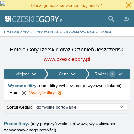
Dlaczego nasz serwer jest najtańszy?
Czeskie góry
»
Góry Izerskie
»
Zakwaterowanie
»
Hotele
Hotele Góry Izerskie oraz Grzebień Jeszczedski
www.czeskiegory.pl
Miejsce
Cena
Rodzaj
1
Wybrane filtry
:
(
inne filtry wybierz pod powyższymi linkami
)
Hotel
Wyczyść filtry
Sortuj według
Proste filtry:
(aby połączyć wiele filtrów użyj wyszukiwania
zaawansowanego powyżej)