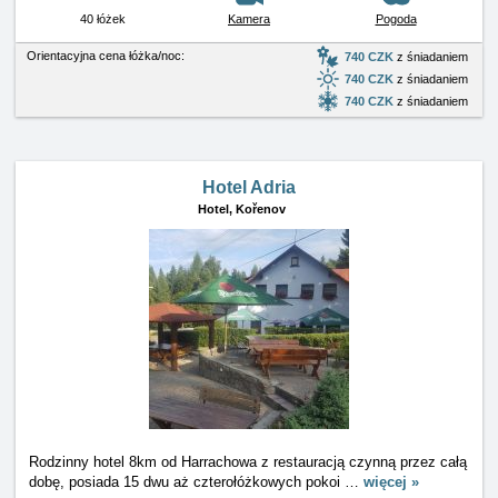
40 łóżek
Kamera
Pogoda
Orientacyjna cena łóżka/noc:
740 CZK
z śniadaniem
740 CZK
z śniadaniem
740 CZK
z śniadaniem
Hotel Adria
Hotel,
Kořenov
Rodzinny hotel 8km od Harrachowa z restauracją czynną przez całą
dobę, posiada 15 dwu aż czterołóżkowych pokoi
…
więcej »