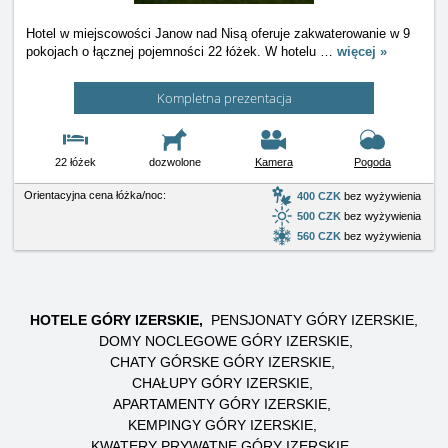
Hotel w miejscowości Janow nad Nisą oferuje zakwaterowanie w 9
pokojach o łącznej pojemności 22 łóżek. W hotelu
…
więcej »
Kompletna prezentacja
22 łóżek
dozwolone
Kamera
Pogoda
Orientacyjna cena łóżka/noc:
400 CZK
bez wyżywienia
500 CZK
bez wyżywienia
560 CZK
bez wyżywienia
HOTELE GÓRY IZERSKIE
PENSJONATY GÓRY IZERSKIE
DOMY NOCLEGOWE GÓRY IZERSKIE
CHATY GÓRSKE GÓRY IZERSKIE
CHAŁUPY GÓRY IZERSKIE
APARTAMENTY GÓRY IZERSKIE
KEMPINGY GÓRY IZERSKIE
KWATERY PRYWATNE GÓRY IZERSKIE