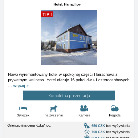
Hotel,
Harrachov
TIP !
Nowo wyremontowany hotel w spokojnej części Harrachova z
prywatnym wellness. Hotel oferuje 16 pokoi dwu- i czteroosobowych
…
więcej »
Kompletna prezentacja
39 łóżek
na życzenie
Kamera
Pogoda
Orientacyjna cena łóżka/noc:
650 CZK
bez wyżywienia
700 CZK
bez wyżywienia
850 CZK
bez wyżywienia