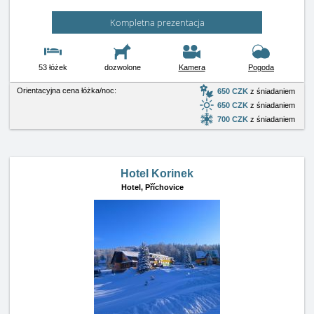
Kompletna prezentacja
53 łóżek
dozwolone
Kamera
Pogoda
Orientacyjna cena łóżka/noc:
650 CZK
z śniadaniem
650 CZK
z śniadaniem
700 CZK
z śniadaniem
Hotel Korinek
Hotel,
Příchovice