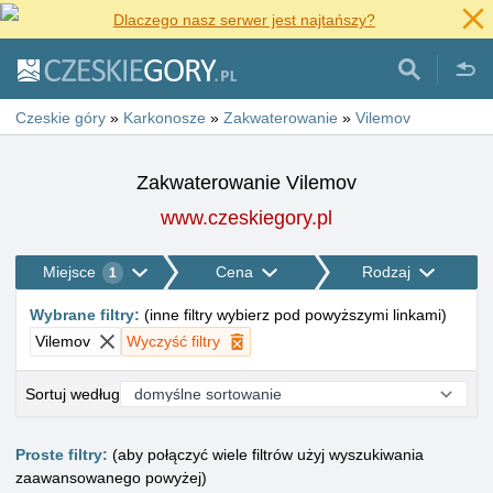
Dlaczego nasz serwer jest najtańszy?
Czeskie góry
»
Karkonosze
»
Zakwaterowanie
»
Vilemov
Zakwaterowanie Vilemov
www.czeskiegory.pl
Miejsce
Cena
Rodzaj
1
Wybrane filtry
:
(
inne filtry wybierz pod powyższymi linkami
)
Vilemov
Wyczyść filtry
Sortuj według
Proste filtry:
(aby połączyć wiele filtrów użyj wyszukiwania
zaawansowanego powyżej)