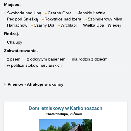
Miejsce:
Swoboda nad Upą
Czarna Góra
Janskie Łaźnie
Pec pod Śnieżką
Rokytnice nad Izerą
Szpindlerowy Młyn
Harrachow
Czarny Dół
Wrchlabi
Wielka Upa
Więcej
Rodzaj:
Chałupy
Zakwaterowanie:
z psem
z odkrytym basenem
dla rodzin z dziećmi
w pobliżu stoków narciarskich
Vilemov - Atrakcje w okolicy
Dom letniskowy w Karkonoszach
Chata/chałupa,
Vilémov