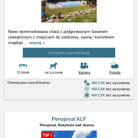
Nowo wyremontowana chata z podgrzewanym basenem
zewnętrznym z miejscami do siedzenia, sauną i kominkiem
znajduje
…
więcej »
Kompletna prezentacja
21 łóżek
na życzenie
Kamera
Pogoda
Orientacyjna cena łóżka/noc:
450 CZK
bez wyżywienia
450 CZK
bez wyżywienia
450 CZK
bez wyżywienia
Pensjonat ALF
Pensjonat,
Rokytnice nad Jizerou
TIP !