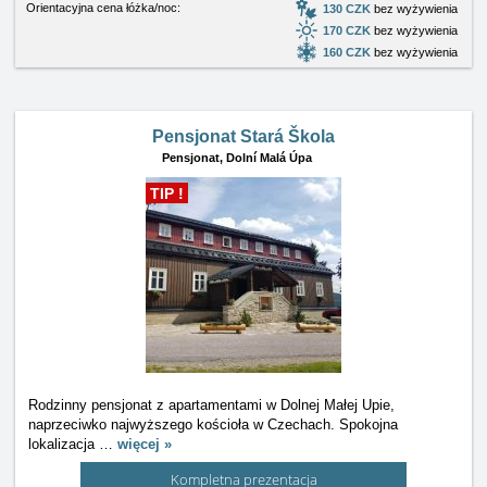
Orientacyjna cena łóżka/noc:
130 CZK
bez wyżywienia
170 CZK
bez wyżywienia
160 CZK
bez wyżywienia
Pensjonat Stará Škola
Pensjonat,
Dolní Malá Úpa
TIP !
Rodzinny pensjonat z apartamentami w Dolnej Małej Upie,
naprzeciwko najwyższego kościoła w Czechach. Spokojna
lokalizacja
…
więcej »
Kompletna prezentacja