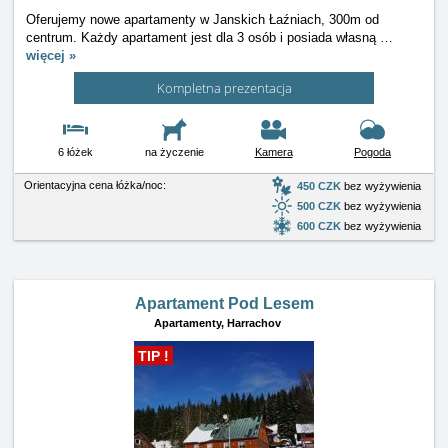
Oferujemy nowe apartamenty w Janskich Łaźniach, 300m od
centrum. Każdy apartament jest dla 3 osób i posiada własną
…
więcej »
Kompletna prezentacja
6 łóżek
na życzenie
Kamera
Pogoda
Orientacyjna cena łóżka/noc:
450 CZK
bez wyżywienia
500 CZK
bez wyżywienia
600 CZK
bez wyżywienia
Apartament Pod Lesem
Apartamenty,
Harrachov
TIP !