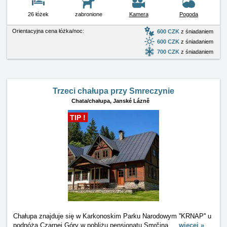
26 łóżek
zabronione
Kamera
Pogoda
Orientacyjna cena łóżka/noc:
600 CZK
z śniadaniem
600 CZK
z śniadaniem
700 CZK
z śniadaniem
Trzeci chałupa przy Smreczynie
Chata/chałupa,
Janské Lázně
TIP !
Chałupa znajduje się w Karkonoskim Parku Narodowym ''KRNAP'' u
podnóża Czarnej Góry w pobliżu pensjonatu Smrčina
…
więcej »