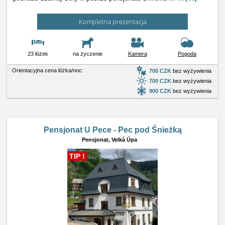
Kompletna prezentacja
23 łóżek
na życzenie
Kamera
Pogoda
Orientacyjna cena łóżka/noc:
700 CZK
bez wyżywienia
700 CZK
bez wyżywienia
900 CZK
bez wyżywienia
Pensjonat U Pece - Pec pod Śnieżką
Pensjonat,
Velká Úpa
TIP !