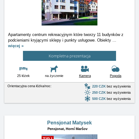
Apartamenty centrum rekreacyjnym które tworzy 11 budynków z
podcieniami kryjącymi sklepy i punkty usługowe. Obiekty
…
więcej »
Kompletna prezentacja
25 łóżek
na życzenie
Kamera
Pogoda
Orientacyjna cena łóżka/noc:
220 CZK
bez wyżywienia
250 CZK
bez wyżywienia
500 CZK
bez wyżywienia
Pensjonat Matysek
Pensjonat,
Horní Maršov