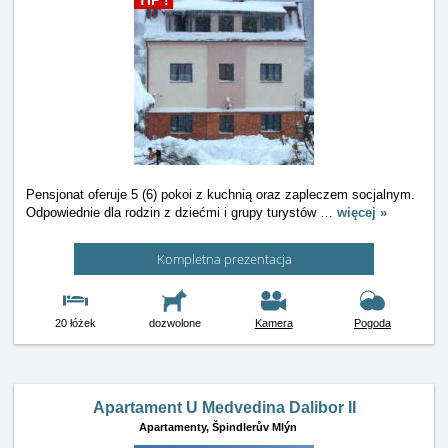
TIP !
Pensjonat oferuje 5 (6) pokoi z kuchnią oraz zapleczem socjalnym.
Odpowiednie dla rodzin z dziećmi i grupy turystów
…
więcej »
Kompletna prezentacja
20 łóżek
dozwolone
Kamera
Pogoda
Apartament U Medvedina Dalibor II
Apartamenty,
Špindlerův Mlýn