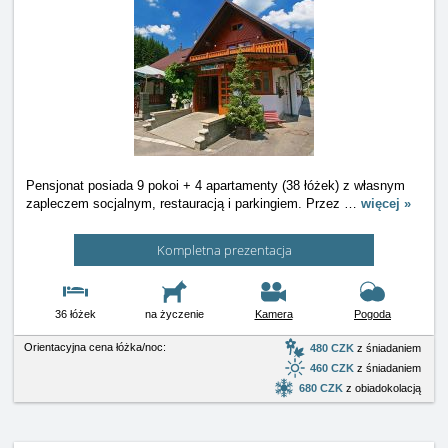
Pensjonat posiada 9 pokoi + 4 apartamenty (38 łóżek) z własnym
zapleczem socjalnym, restauracją i parkingiem. Przez
…
więcej »
Kompletna prezentacja
36 łóżek
na życzenie
Kamera
Pogoda
Orientacyjna cena łóżka/noc:
480 CZK
z śniadaniem
460 CZK
z śniadaniem
680 CZK
z obiadokolacją