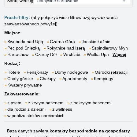
Sortuj według
Proste filtry:
(aby połączyć wiele filtrów użyj wyszukiwania
zaawansowanego powyżej)
Miejsce:
Swoboda nad Upą
Czarna Góra
Janskie Łaźnie
Pec pod Śnieżką
Rokytnice nad Izerą
Szpindlerowy Młyn
Harrachow
Czarny Dół
Wrchlabi
Wielka Upa
Więcej
Rodzaj:
Hotele
Pensjonaty
Domy noclegowe
Ośrodki rekreacji
Chaty górske
Chałupy
Apartamenty
Kempingy
Kwatery prywatne
Zakwaterowanie:
z psem
z krytym basenem
z odkrytym basenem
dla rodzin z dziećmi
z wellness
w pobliżu stoków narciarskich
Baza danych zawiera
kontakty bezpośrednie na gospodarzy