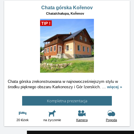
Chata górska Kořenov
Chata/chałupa,
Kořenov
TIP !
Chata górska zrekonstruowana w najnowocześniejszym stylu w
środku pięknego obszaru Karkonoszy i Gór Izerskich.
…
więcej »
Kompletna prezentacja
20 łóżek
na życzenie
Kamera
Pogoda