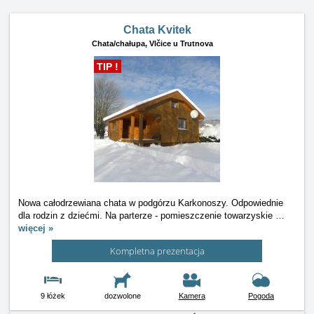
Chata Kvitek
Chata/chałupa,
Vlčice u Trutnova
TIP !
Nowa całodrzewiana chata w podgórzu Karkonoszy. Odpowiednie
dla rodzin z dziećmi. Na parterze - pomieszczenie towarzyskie
…
więcej »
Kompletna prezentacja
9 łóżek
dozwolone
Kamera
Pogoda