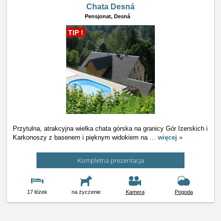
Chata Desná
Pensjonat,
Desná
TIP !
Przytulna, atrakcyjna wielka chata górska na granicy Gór Izerskich i
Karkonoszy z basenem i pięknym widokiem na
…
więcej »
Kompletna prezentacja
17 łóżek
na życzenie
Kamera
Pogoda