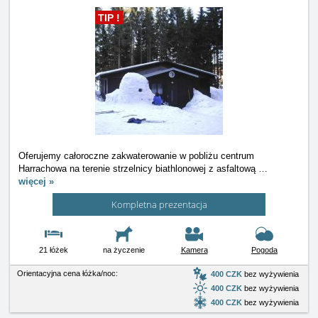
TIP !
Oferujemy całoroczne zakwaterowanie w pobliżu centrum
Harrachowa na terenie strzelnicy biathlonowej z asfaltową
…
więcej »
Kompletna prezentacja
21 łóżek
na życzenie
Kamera
Pogoda
Orientacyjna cena łóżka/noc:
400 CZK
bez wyżywienia
400 CZK
bez wyżywienia
400 CZK
bez wyżywienia