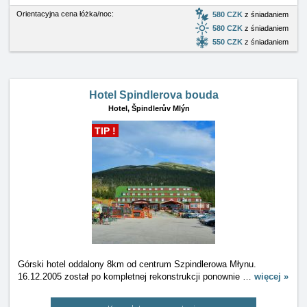
Orientacyjna cena łóżka/noc:
580 CZK
z śniadaniem
580 CZK
z śniadaniem
550 CZK
z śniadaniem
Hotel Spindlerova bouda
Hotel,
Špindlerův Mlýn
TIP !
Górski hotel oddalony 8km od centrum Szpindlerowa Młynu.
16.12.2005 został po kompletnej rekonstrukcji ponownie
…
więcej »