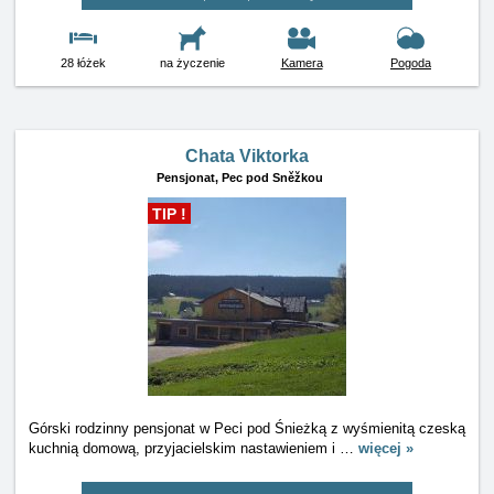
28 łóżek
na życzenie
Kamera
Pogoda
Chata Viktorka
Pensjonat,
Pec pod Sněžkou
TIP !
Górski rodzinny pensjonat w Peci pod Śnieżką z wyśmienitą czeską
kuchnią domową, przyjacielskim nastawieniem i
…
więcej »