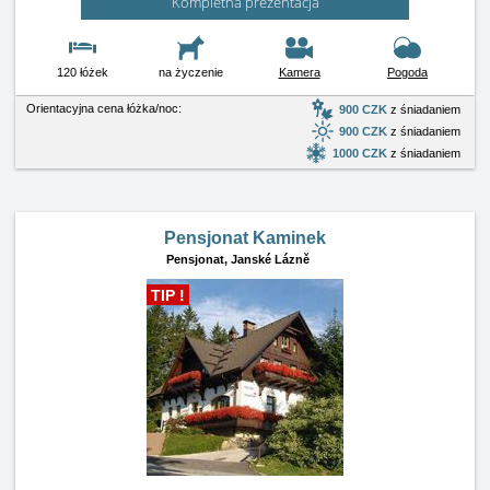
Kompletna prezentacja
120 łóżek
na życzenie
Kamera
Pogoda
Orientacyjna cena łóżka/noc:
900 CZK
z śniadaniem
900 CZK
z śniadaniem
1000 CZK
z śniadaniem
Pensjonat Kaminek
Pensjonat,
Janské Lázně
TIP !