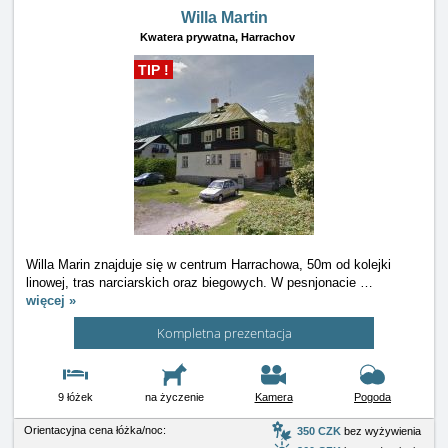
Willa Martin
Kwatera prywatna,
Harrachov
TIP !
Willa Marin znajduje się w centrum Harrachowa, 50m od kolejki
linowej, tras narciarskich oraz biegowych. W pesnjonacie
…
więcej »
Kompletna prezentacja
9 łóżek
na życzenie
Kamera
Pogoda
Orientacyjna cena łóżka/noc:
350 CZK
bez wyżywienia