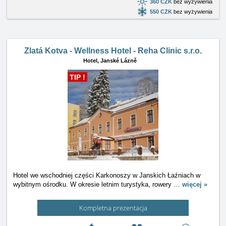
360 CZK
bez wyżywienia
550 CZK
bez wyżywienia
Zlatá Kotva - Wellness Hotel - Reha Clinic s.r.o.
Hotel,
Janské Lázně
TIP !
Hotel we wschodniej części Karkonoszy w Janskich Łaźniach w
wybitnym ośrodku. W okresie letnim turystyka, rowery
…
więcej »
Kompletna prezentacja