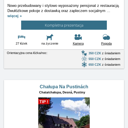
Nowo przebudowany i stylowo wyposażony pensjonat z restauracją.
Dwułóżkowe pokoje z dostawką oraz zapleczem socjalnym
…
więcej »
Kompletna prezentacja
27 łóżek
na życzenie
Kamera
Pogoda
Orientacyjna cena łóżka/noc:
350 CZK
z śniadaniem
550 CZK
z śniadaniem
650 CZK
z śniadaniem
Chałupa Na Pustinách
Chata/chałupa,
Desná, Pustiny
TIP !