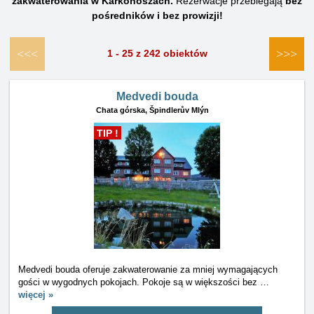
zakwaterowania w Karkonoszach.
Rezerwacje przebiegają
bez
pośredników i bez prowizji!
<<<
>>>
1 - 25 z 242 obiektów
Medvedi bouda
Chata górska,
Špindlerův Mlýn
TIP !
Medvedi bouda oferuje zakwaterowanie za mniej wymagających
gości w wygodnych pokojach. Pokoje są w większości bez
…
więcej »