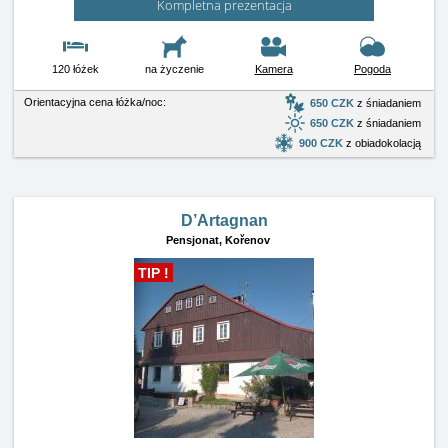
Kompletna prezentacja
120 łóżek
na życzenie
Kamera
Pogoda
Orientacyjna cena łóżka/noc:
650 CZK
z śniadaniem
650 CZK
z śniadaniem
900 CZK
z obiadokolacją
D’Artagnan
Pensjonat,
Kořenov
TIP !