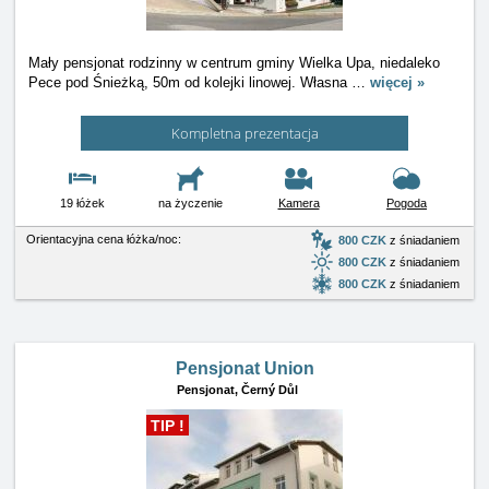
Mały pensjonat rodzinny w centrum gminy Wielka Upa, niedaleko
Pece pod Śnieżką, 50m od kolejki linowej. Własna
…
więcej »
Kompletna prezentacja
19 łóżek
na życzenie
Kamera
Pogoda
Orientacyjna cena łóżka/noc:
800 CZK
z śniadaniem
800 CZK
z śniadaniem
800 CZK
z śniadaniem
Pensjonat Union
Pensjonat,
Černý Důl
TIP !