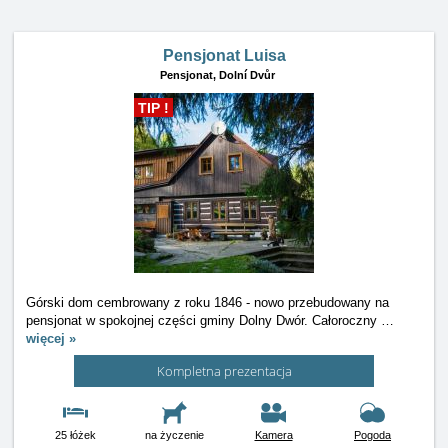
Pensjonat Luisa
Pensjonat,
Dolní Dvůr
TIP !
Górski dom cembrowany z roku 1846 - nowo przebudowany na
pensjonat w spokojnej części gminy Dolny Dwór. Całoroczny
…
więcej »
Kompletna prezentacja
25 łóżek
na życzenie
Kamera
Pogoda