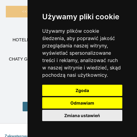
<<< Wróć
Następne >>>
Używamy pliki cookie
1
2
3
4
5
6
7
8
9
10
Używamy plików cookie
śledzenia, aby poprawić jakość
HOTELE KARKONOSZE
PENSJONATY KARKONOSZE
przeglądania naszej witryny,
DOMY NOCLEGOWE KARKONOSZE
wyświetlać spersonalizowane
OŚRODKI REKREACJI KARKONOSZE
CHATY GÓRSKE KARKONOSZE
CHAŁUPY KARKONOSZE
treści i reklamy, analizować ruch
APARTAMENTY KARKONOSZE
w naszej witrynie i wiedzieć, skąd
KEMPINGY KARKONOSZE
pochodzą nasi użytkownicy.
KWATERY PRYWATNE KARKONOSZE
ZAKWATEROWANIE KARKONOSZE
Zgoda
Odmawiam
Home Karkonosze
Zmiana ustawień
Interesujące linki:
Zakwaterowanie Jesioniki
Wyszukiwanie zaawansowane (strona
1
2