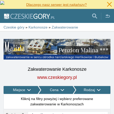
Dlaczego nasz serwer jest najtańszy?
Czeskie góry
»
Karkonosze
»
Zakwaterowanie
Zakwaterowanie Karkonosze
www.czeskiegory.pl
Miejsce
Cena
Rodzaj
Kliknij na filtry powyżej i wybierz preferowane
zakwaterowanie w Karkonoszach