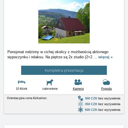
Pensjonat rodzinny w cichej okolicy z możliwością aktivnego
wypoczynku i relaksu. Na piętrze są 2x studio (2+2
…
więcej »
Kompletna prezentacja
10 łóżek
zabronione
Kamera
Pogoda
Orientacyjna cena łóżka/noc:
300 CZK
bez wyżywienia
350 CZK
bez wyżywienia
500 CZK
bez wyżywienia