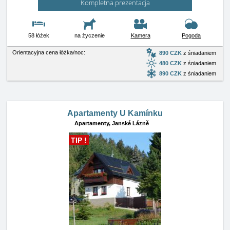
Kompletna prezentacja
58 łóżek
na życzenie
Kamera
Pogoda
Orientacyjna cena łóżka/noc:
890 CZK
z śniadaniem
480 CZK
z śniadaniem
890 CZK
z śniadaniem
Apartamenty U Kamínku
Apartamenty,
Janské Lázně
TIP !