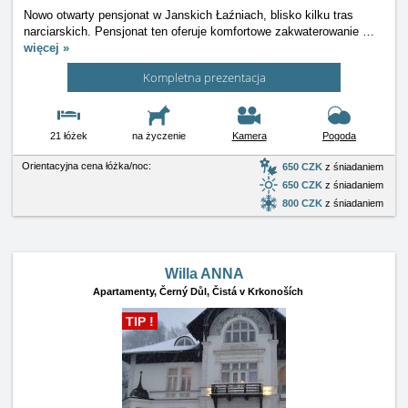
Nowo otwarty pensjonat w Janskich Łaźniach, blisko kilku tras
narciarskich. Pensjonat ten oferuje komfortowe zakwaterowanie
…
więcej »
Kompletna prezentacja
21 łóżek
na życzenie
Kamera
Pogoda
Orientacyjna cena łóżka/noc:
650 CZK
z śniadaniem
650 CZK
z śniadaniem
800 CZK
z śniadaniem
Willa ANNA
Apartamenty,
Černý Důl, Čistá v Krkonoších
TIP !