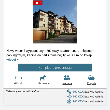
TIP !
Nowy w pełni wyposażony 4-łóżkowy apartament, z miejscem
parkingowym, kabiną do nart i rowerów, tylko 350m od kolejki
…
więcej »
Kompletna prezentacja
4 łóżek
zabronione
Kamera
Pogoda
Orientacyjna cena łóżka/noc:
600 CZK
bez wyżywienia
600 CZK
bez wyżywienia
900 CZK
bez wyżywienia