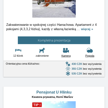
Zakwaterowanie w spokojnej części Harrachowa. Apartament z 4
pokojami (4,3,3,2 łóżka), każdy z własną łazienką
…
więcej »
Kompletna prezentacja
12 łóżek
zabronione
Kamera
Pogoda
Orientacyjna cena łóżka/noc:
430 CZK
bez wyżywienia
355 CZK
bez wyżywienia
535 CZK
bez wyżywienia
Pensjonat U Hlinku
Kwatera prywatna,
Horní Maršov
TIP !