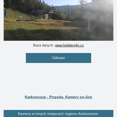
Baza danych:
www.holidayinfo.cz
Odśwież
Karkonosze - Pogoda, Kamery on-line
Kamery w innych miejscach regionu Karkonosze: