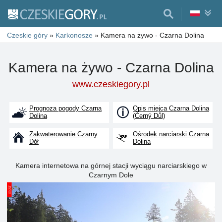
Czeskie góry
»
Karkonosze
»
Kamera na żywo - Czarna Dolina
Kamera na żywo - Czarna Dolina
www.czeskiegory.pl
Prognoza pogody Czarna
Opis miejca Czarna Dolina
Dolina
(Černý Důl)
Zakwaterowanie Czarny
Ośrodek narciarski Czarna
Dół
Dolina
Kamera internetowa na górnej stacji wyciągu narciarskiego w
Czarnym Dole