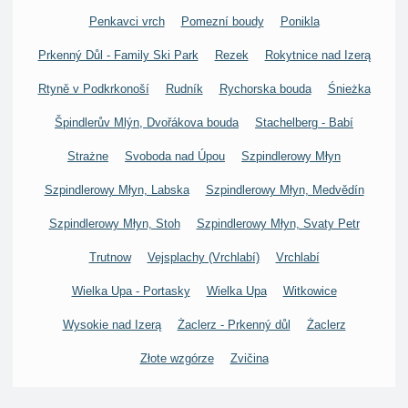
Penkavci vrch
Pomezní boudy
Ponikla
Prkenný Důl - Family Ski Park
Rezek
Rokytnice nad Izerą
Rtyně v Podkrkonoší
Rudník
Rychorska bouda
Śnieżka
Špindlerův Mlýn, Dvořákova bouda
Stachelberg - Babí
Strażne
Svoboda nad Úpou
Szpindlerowy Młyn
Szpindlerowy Młyn, Labska
Szpindlerowy Młyn, Medvědín
Szpindlerowy Młyn, Stoh
Szpindlerowy Młyn, Svaty Petr
Trutnow
Vejsplachy (Vrchlabí)
Vrchlabí
Wielka Upa - Portasky
Wielka Upa
Witkowice
Wysokie nad Izerą
Żaclerz - Prkenný důl
Żaclerz
Złote wzgórze
Zvičina