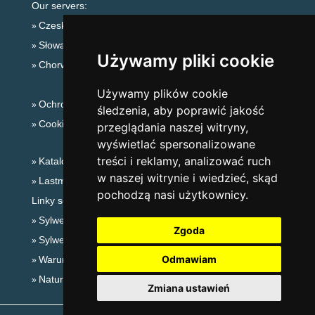
Our servers:
Czeskie Góry
Słowackie góry
Używamy pliki cookie
Chorwacja
Używamy plików cookie
Ochrona prywatności
śledzenia, aby poprawić jakość
Cookies
przeglądania naszej witryny,
wyświetlać spersonalizowane
treści i reklamy, analizować ruch
Katalog zakwaterowania
w naszej witrynie i wiedzieć, skąd
Lastminute Karkonosze
pochodzą nasi użytkownicy.
Linky sezonowe:
Sylwester Karkonosze
Zgoda
Sylwester w górach 2025/26
Odmawiam
Warunki narciarskie
Naturalne kąpieliska
Zmiana ustawień