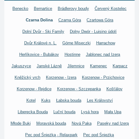
Benecko
Bernartice
Brádlerovy boudy
Červený Kostelec
Czarna Dolina
Czarna Góra
Czartowa Góra
Dolní Dvůr - Ski Family
Dolny Dwór - Luisino údolí
Dvůr Králové n. L.
Górne Miseczki
Harrachow
Herlíkovice - Bubákov
Hostinne
Jablonec nad Izerą
Jakuszyce
Janské Lázně
Jilemnice
Kamenec
Karpacz
Kněžický vrch
Korzenow - Izera
Korzenow - Przichovice
Korzenow - Rejdice
Korzenow - Szczepanka
Košťálov
Kotel
Kuks
Łabska bouda
Les Království
Liberecka Bouda
Luční bouda
Lysá hora
Mała Upa
Młode Buki
Moravská bouda
Nová Paka
Paseky nad Izerą
Pec pod Śnieżką - Relaxpark
Pec pod Śnieżką