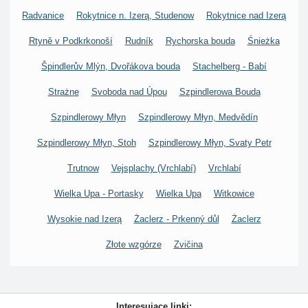
Radvanice
Rokytnice n. Izerą, Studenow
Rokytnice nad Izerą
Rtyně v Podkrkonoší
Rudník
Rychorska bouda
Śnieżka
Špindlerův Mlýn, Dvořákova bouda
Stachelberg - Babí
Strażne
Svoboda nad Úpou
Szpindlerowa Bouda
Szpindlerowy Młyn
Szpindlerowy Młyn, Medvědín
Szpindlerowy Młyn, Stoh
Szpindlerowy Młyn, Svaty Petr
Trutnow
Vejsplachy (Vrchlabí)
Vrchlabí
Wielka Upa - Portasky
Wielka Upa
Witkowice
Wysokie nad Izerą
Żaclerz - Prkenný důl
Żaclerz
Złote wzgórze
Zvičina
Interesujące linki: