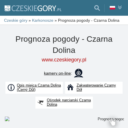
Czeskie góry
»
Karkonosze
»
Prognoza pogody - Czarna Dolina
Prognoza pogody - Czarna
Dolina
www.czeskiegory.pl
kamery on-line
:
Opis miejca Czarna Dolina
Zakwaterowanie Czarny
(Černý Důl)
Dół
Ośrodek narciarski Czarna
Dolina