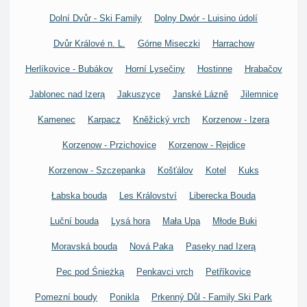
Dolní Dvůr - Ski Family
Dolny Dwór - Luisino údolí
Dvůr Králové n. L.
Górne Miseczki
Harrachow
Herlíkovice - Bubákov
Horní Lysečiny
Hostinne
Hrabačov
Jablonec nad Izerą
Jakuszyce
Janské Lázně
Jilemnice
Kamenec
Karpacz
Kněžický vrch
Korzenow - Izera
Korzenow - Przichovice
Korzenow - Rejdice
Korzenow - Szczepanka
Košťálov
Kotel
Kuks
Łabska bouda
Les Království
Liberecka Bouda
Luční bouda
Lysá hora
Mała Upa
Młode Buki
Moravská bouda
Nová Paka
Paseky nad Izerą
Pec pod Śnieżką
Penkavci vrch
Petříkovice
Pomezní boudy
Ponikla
Prkenný Důl - Family Ski Park