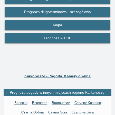
Prognoza długoterminowa - szczegółowa
Mapa
Prognoza w PDF
Karkonosze - Pogoda, Kamery on-line
Prognoza pogody w innych miejscach regionu Karkonosze:
Benecko
Bernartice
Bratrouchov
Červený Kostelec
Czarna Dolina
Czarna Góra
Czartowa Góra