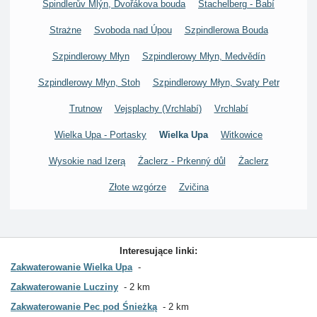
Špindlerův Mlýn, Dvořákova bouda
Stachelberg - Babí
Strażne
Svoboda nad Úpou
Szpindlerowa Bouda
Szpindlerowy Młyn
Szpindlerowy Młyn, Medvědín
Szpindlerowy Młyn, Stoh
Szpindlerowy Młyn, Svaty Petr
Trutnow
Vejsplachy (Vrchlabí)
Vrchlabí
Wielka Upa - Portasky
Wielka Upa
Witkowice
Wysokie nad Izerą
Żaclerz - Prkenný důl
Żaclerz
Złote wzgórze
Zvičina
Interesujące linki:
Zakwaterowanie Wielka Upa
Zakwaterowanie Lucziny
2 km
Zakwaterowanie Pec pod Śnieżką
2 km