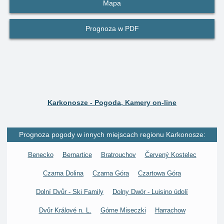
Mapa
Prognoza w PDF
Karkonosze - Pogoda, Kamery on-line
Prognoza pogody w innych miejscach regionu Karkonosze:
Benecko
Bernartice
Bratrouchov
Červený Kostelec
Czarna Dolina
Czarna Góra
Czartowa Góra
Dolní Dvůr - Ski Family
Dolny Dwór - Luisino údolí
Dvůr Králové n. L.
Górne Miseczki
Harrachow