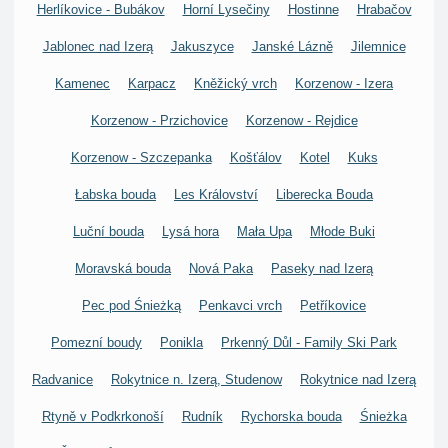
Herlíkovice - Bubákov
Horní Lysečiny
Hostinne
Hrabačov
Jablonec nad Izerą
Jakuszyce
Janské Lázně
Jilemnice
Kamenec
Karpacz
Kněžický vrch
Korzenow - Izera
Korzenow - Przichovice
Korzenow - Rejdice
Korzenow - Szczepanka
Košťálov
Kotel
Kuks
Łabska bouda
Les Království
Liberecka Bouda
Luční bouda
Lysá hora
Mała Upa
Młode Buki
Moravská bouda
Nová Paka
Paseky nad Izerą
Pec pod Śnieżką
Penkavci vrch
Petříkovice
Pomezní boudy
Ponikla
Prkenný Důl - Family Ski Park
Radvanice
Rokytnice n. Izerą, Studenow
Rokytnice nad Izerą
Rtyně v Podkrkonoší
Rudník
Rychorska bouda
Śnieżka