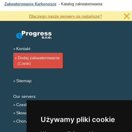
Zakwaterowanie Karkonosze
Katalog zakwaterowania
Dlaczego nasze serwery są najtańsze?
Kontakt
Dodaj zakwaterowanie
(Czeski)
Sitemap
Our servers:
Czeskie Góry
Słowackie góry
Używamy pliki cookie
Chorwacja