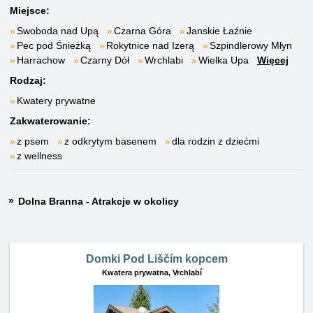
Miejsce:
Swoboda nad Upą
Czarna Góra
Janskie Łaźnie
Pec pod Śnieżką
Rokytnice nad Izerą
Szpindlerowy Młyn
Harrachow
Czarny Dół
Wrchlabi
Wielka Upa
Więcej
Rodzaj:
Kwatery prywatne
Zakwaterowanie:
z psem
z odkrytym basenem
dla rodzin z dziećmi
z wellness
Dolna Branna - Atrakcje w okolicy
Domki Pod Liščím kopcem
Kwatera prywatna,
Vrchlabí