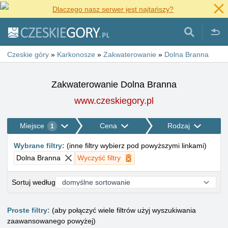
Dlaczego nasz serwer jest najtańszy?
Czeskie góry
»
Karkonosze
»
Zakwaterowanie
»
Dolna Branna
Zakwaterowanie Dolna Branna
www.czeskiegory.pl
Miejsce
Cena
Rodzaj
1
Wybrane filtry
:
(
inne filtry wybierz pod powyższymi linkami
)
Dolna Branna
Wyczyść filtry
Sortuj według
Proste filtry:
(aby połączyć wiele filtrów użyj wyszukiwania
zaawansowanego powyżej)