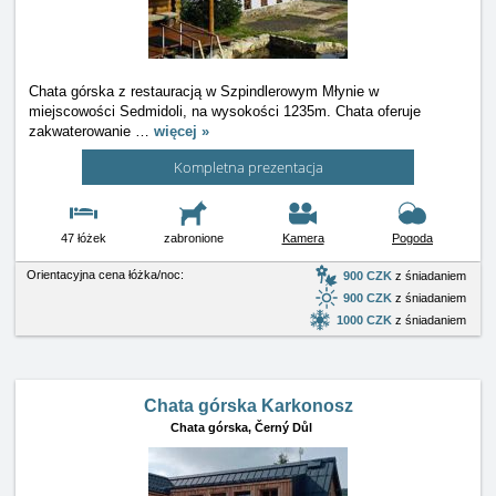
Chata górska z restauracją w Szpindlerowym Młynie w
miejscowości Sedmidoli, na wysokości 1235m. Chata oferuje
zakwaterowanie
…
więcej »
Kompletna prezentacja
47 łóżek
zabronione
Kamera
Pogoda
Orientacyjna cena łóżka/noc:
900 CZK
z śniadaniem
900 CZK
z śniadaniem
1000 CZK
z śniadaniem
Chata górska Karkonosz
Chata górska,
Černý Důl