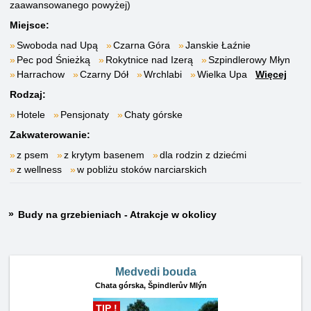
zaawansowanego powyżej)
Miejsce:
Swoboda nad Upą
Czarna Góra
Janskie Łaźnie
Pec pod Śnieżką
Rokytnice nad Izerą
Szpindlerowy Młyn
Harrachow
Czarny Dół
Wrchlabi
Wielka Upa
Więcej
Rodzaj:
Hotele
Pensjonaty
Chaty górske
Zakwaterowanie:
z psem
z krytym basenem
dla rodzin z dziećmi
z wellness
w pobliżu stoków narciarskich
Budy na grzebieniach - Atrakcje w okolicy
Medvedi bouda
Chata górska,
Špindlerův Mlýn
TIP !