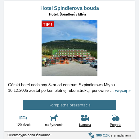
Hotel Spindlerova bouda
Hotel,
Špindlerův Mlýn
TIP !
Górski hotel oddalony 8km od centrum Szpindlerowa Młynu.
16.12.2005 został po kompletnej rekonstrukcji ponownie
…
więcej »
Kompletna prezentacja
120 łóżek
na życzenie
Kamera
Pogoda
Orientacyjna cena łóżka/noc:
900 CZK
z śniadaniem