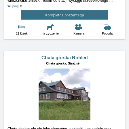
wierzchołku Śnieżki, 600m od stacji wyciągu krzesełkowego
…
więcej »
Kompletna prezentacja
21 łóżek
na życzenie
Kamera
Pogoda
Chata górska Rohled
Chata górska,
Strážné
Chata dochowała się jako pierwotna. Łazienki, umywalnie oraz