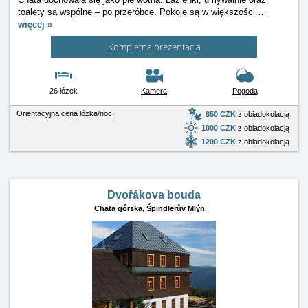
toalety są wspólne – po przeróbce. Pokoje są w większości
…
więcej »
Kompletna prezentacja
26 łóżek
Kamera
Pogoda
Orientacyjna cena łóżka/noc:
850 CZK
z obiadokolacją
1000 CZK
z obiadokolacją
1200 CZK
z obiadokolacją
Dvořákova bouda
Chata górska,
Špindlerův Mlýn