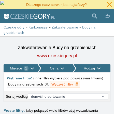
Dlaczego nasz serwer jest najtańszy?
Czeskie góry
»
Karkonosze
»
Zakwaterowanie
»
Budy na
grzebieniach
Zakwaterowanie Budy na grzebieniach
www.czeskiegory.pl
Miejsce
Cena
Rodzaj
1
Wybrane filtry
:
(
inne filtry wybierz pod powyższymi linkami
)
Budy na grzebieniach
Wyczyść filtry
Sortuj według
Proste filtry:
(aby połączyć wiele filtrów użyj wyszukiwania