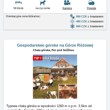
58 łóżek
na życzenie
Kamera
Pogoda
Orientacyjna cena łóżka/noc:
890 CZK
z śniadaniem
480 CZK
z śniadaniem
890 CZK
z śniadaniem
Gospodarstwo gorske na Górze Różowej
Chata górska,
Pec pod Sněžkou
TIP !
Typowa chata górska w wysokości 1260 m n.p.m. 3,5km od