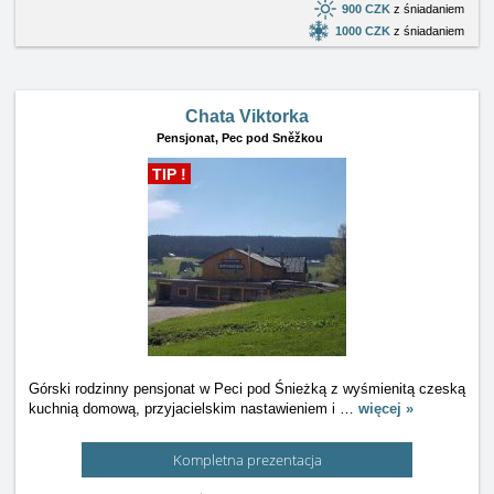
900 CZK
z śniadaniem
1000 CZK
z śniadaniem
Chata Viktorka
Pensjonat,
Pec pod Sněžkou
TIP !
Górski rodzinny pensjonat w Peci pod Śnieżką z wyśmienitą czeską
kuchnią domową, przyjacielskim nastawieniem i
…
więcej »
Kompletna prezentacja