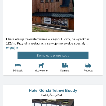
Chata oferuje zakwaterowanie w części Luciny, na wysokości
1127m. Przytulna restauracja serwuje morawskie specjały
…
więcej »
Kompletna prezentacja
50 łóżek
dozwolone
Kamera
Pogoda
Hotel Górski Tetrevi Boudy
Hotel,
Černý Důl