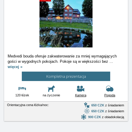
Medvedi bouda oferuje zakwaterowanie za mniej wymagających
gości w wygodnych pokojach. Pokoje są w większości bez
…
więcej »
Kompletna prezentacja
120 łóżek
na życzenie
Kamera
Pogoda
Orientacyjna cena łóżka/noc:
650 CZK
z śniadaniem
650 CZK
z śniadaniem
900 CZK
z obiadokolacją