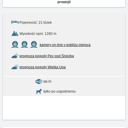
prowizji!
Pojemność: 21 łóżek
Wysokość npm: 1280 m.
kamery on-line v pobliżu miejsca
prognoza pogody Pec pod Śnieżką
prognoza pogody Wielka Upa
Wi-Fi
tyłko po uzgodnieniu