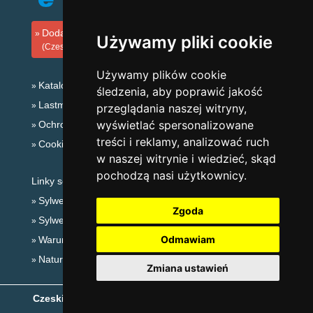
Dodaj zakwaterowanie
Używamy pliki cookie
(Czeski)
Używamy plików cookie
Katalog zakwaterowania
śledzenia, aby poprawić jakość
Lastminute Karkonosze
przeglądania naszej witryny,
wyświetlać spersonalizowane
Ochrona prywatności
treści i reklamy, analizować ruch
Cookies
w naszej witrynie i wiedzieć, skąd
pochodzą nasi użytkownicy.
Linky sezonowe:
Sylwester Karkonosze
Zgoda
Sylwester w górach 2025/26
Odmawiam
Warunki narciarskie
Naturalne kąpieliska
Zmiana ustawień
Czeskie Góry
- Copyright © 1999-2026
eProgress s.r.o.