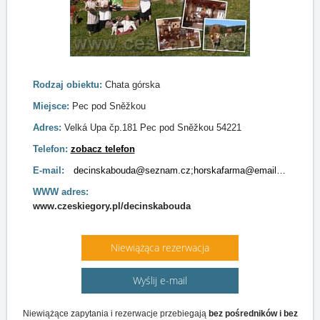
Rodzaj obiektu:
Chata górska
Miejsce:
Pec pod Sněžkou
Adres:
Velká Upa čp.181 Pec pod Sněžkou 54221
Telefon:
zobacz telefon
E-mail:
decinskabouda@seznam.cz;horskafarma@email.cz
WWW adres:
www.czeskiegory.pl/decinskabouda
Niewiążąca rezerwacja
Wyślij e-mail
Niewiążące zapytania i rezerwacje przebiegają
bez pośredników i bez