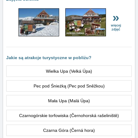
»
więcej
zdjęć
Jakie są atrakcje turystyczne w pobliżu?
Wielka Upa (Velká Úpa)
Pec pod Śnieżką (Pec pod Sněžkou)
Mała Upa (Malá Úpa)
Czarnogórskie torfowiska (Černohorská rašeliniště)
Czarna Góra (Černá hora)