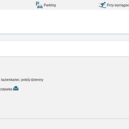
Parking
Przy wyciągac
a łazienka/wc, pokój dzienny
ostawka