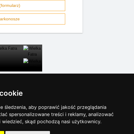
formularz)
Karkonosze
ZAMKNĄĆ
 cookie
inky sezonowe:
 śledzenia, aby poprawić jakość przeglądania
Sylwester Karkonosze
tlać spersonalizowane treści i reklamy, analizować
Sylwester w górach 2025/26
 i wiedzieć, skąd pochodzą nasi użytkownicy.
Warunki narciarskie
Naturalne kąpieliska