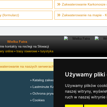
Zakwaterowanie Karkonosze (
 (formularz)
Zakwaterowanie na mapie - 
Wielka Fatra
ie kontakty na noclegi na Słowacji
ry online • trasy rowerowe • turystyka
POKAZAĆ
waterowanie na naszych serwerach jest najtańsze?
Używamy pliki
Katalog zakwaterowania
L
Używamy plików cookie
Lastminute Karkonosze
naszej witryny, wyświe
Ochrona prywatności
ruch w naszej witrynie
Cookies