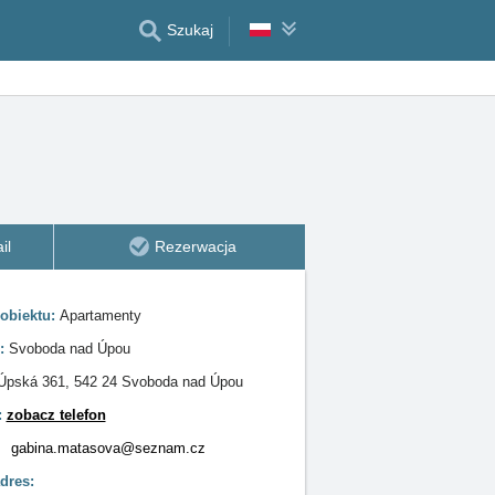
Szukaj
il
Rezerwacja
obiektu:
Apartamenty
e:
Svoboda nad Úpou
Úpská 361, 542 24 Svoboda nad Úpou
:
zobacz telefon
:
gabina.matasova@seznam.cz
res: