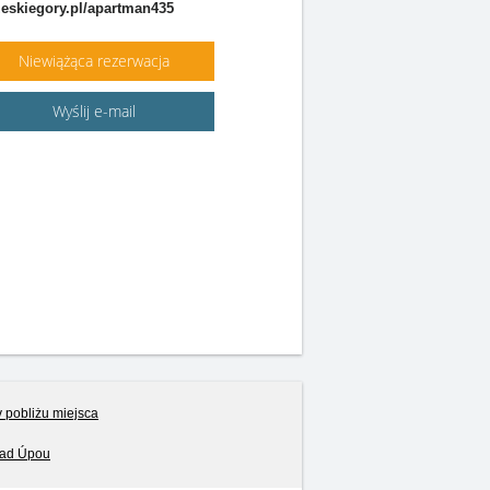
eskiegory.pl/apartman435
Niewiążąca rezerwacja
Wyślij e-mail
v pobliżu miejsca
nad Úpou