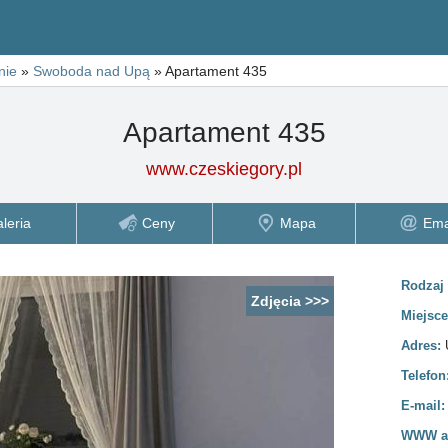
nie
»
Swoboda nad Upą
»
Apartament 435
Apartament 435
www.czeskiegory.pl
leria
Ceny
Mapa
Ema
Rodzaj 
Zdjęcia >>>
Miejsc
Adres:
Telefon
E-mail
WWW ad