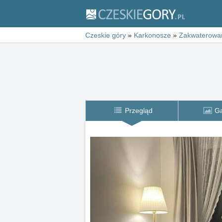
Czeskie góry
»
Karkonosze
»
Zakwaterowa
Przegląd
Ga