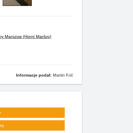
ny Marszow (Horní Maršov)
Informacje podał:
Martin Frič
y
pą