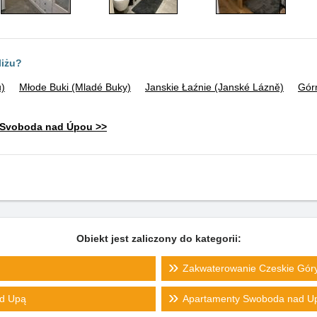
liżu?
)
Młode Buki (Mladé Buky)
Janskie Łaźnie (Janské Lázně)
Gór
 Svoboda nad Úpou >>
Obiekt jest zaliczony do kategorii:
Zakwaterowanie Czeskie Gór
d Upą
Apartamenty Swoboda nad U