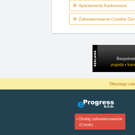
Apartamenty Karkonosze
Zakwaterowanie Czeskie Góry
Bezpośredn
pogoda • kame
Dlaczego zak
Dodaj zakwaterowanie
(Czeski)