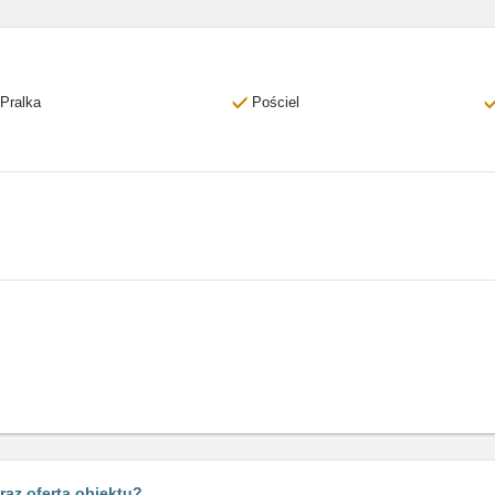
Pralka
Pościel
raz oferta obiektu?