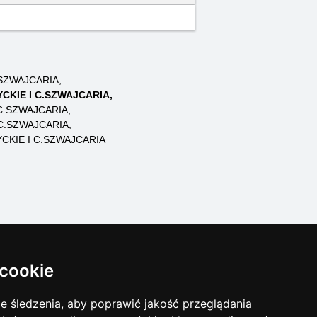
SZWAJCARIA
CKIE I C.SZWAJCARIA
C.SZWAJCARIA
C.SZWAJCARIA
KIE I C.SZWAJCARIA
og zakwaterowania
 cookie
inute Góry Łużyckie i C.Szwajcaria
ezonowe:
 śledzenia, aby poprawić jakość przeglądania
ter Góry Łużyckie i C.Szwajcaria