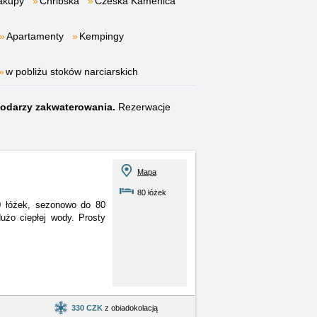
ákupy
Chribska
Czeska Kamenica
Apartamenty
Kempingy
w pobliżu stoków narciarskich
odarzy zakwaterowania.
Rezerwacje
Mapa
80 łóżek
0 łóżek, sezonowo do 80
użo ciepłej wody. Prosty
330 CZK
z obiadokolacją