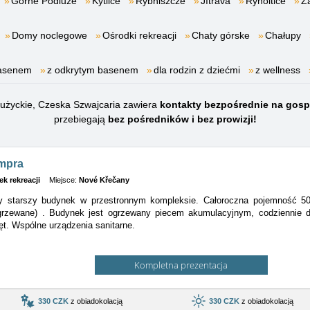
Górne Podluże
Kytlice
Rybniszcze
Jítrava
Rynoltice
Z
Domy noclegowe
Ośrodki rekreacji
Chaty górske
Chałupy
basenem
z odkrytym basenem
dla rodzin z dziećmi
z wellness
Łużyckie, Czeska Szwajcaria zawiera
kontakty bezpośrednie na gosp
przebiegają
bez pośredników i bez prowizji!
mpra
k rekreacji
Miejsce:
Nové Křečany
y starszy budynek w przestronnym kompleksie. Całoroczna pojemność 5
ogrzewane)
. Budynek jest ogrzewany piecem akumulacyjnym, codziennie d
ęt. Wspólne urządzenia sanitarne.
Kompletna prezentacja
330 CZK
z obiadokolacją
330 CZK
z obiadokolacją