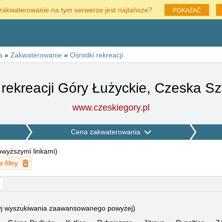
POKAZAĆ
zakwaterowanie na tym serwerze jest najtańsze?
a
»
Zakwaterowanie
»
Ośrodki rekreacji
 rekreacji Góry Łużyckie, Czeska Sz
www.czeskiegory.pl
Cena zakwaterowania
powyższymi linkami
)
filtry
użyj wyszukiwania zaawansowanego powyżej)