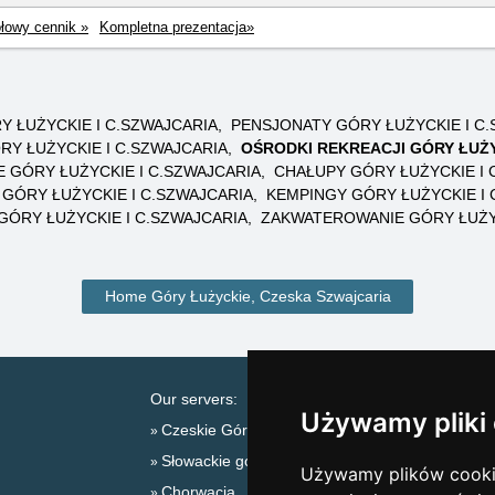
łowy cennik »
Kompletna prezentacja»
 ŁUŻYCKIE I C.SZWAJCARIA
PENSJONATY GÓRY ŁUŻYCKIE I C.
Y ŁUŻYCKIE I C.SZWAJCARIA
OŚRODKI REKREACJI GÓRY ŁUŻY
 GÓRY ŁUŻYCKIE I C.SZWAJCARIA
CHAŁUPY GÓRY ŁUŻYCKIE I 
GÓRY ŁUŻYCKIE I C.SZWAJCARIA
KEMPINGY GÓRY ŁUŻYCKIE I 
ÓRY ŁUŻYCKIE I C.SZWAJCARIA
ZAKWATEROWANIE GÓRY ŁUŻYC
Home Góry Łużyckie, Czeska Szwajcaria
Our servers:
Katal
Używamy pliki
Czeskie Góry
Lastm
Słowackie góry
Linky s
Używamy plików cookie
Chorwacja
Sylwes