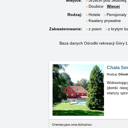
Miejsce:
Jirzecin pod Jedlową
Doubice
Więcej
Rodzaj:
Hotele
Pensjonaty
Kwatery prywatne
Zakwaterowanie:
z psem
z krytym 
Baza danych Ośrodki rekreacji Góry 
Chata Se
Rodzaj:
Ośrode
Wolnostojąc
(domki nie
starszy sprz
Orientacyjna cena łóżka/noc: