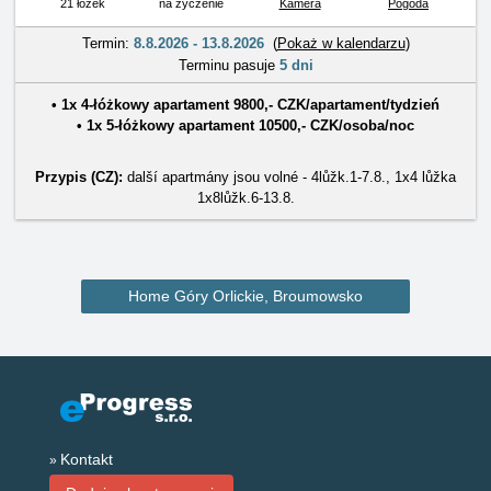
21 łóżek
na życzenie
Kamera
Pogoda
Termin:
8.8.2026 - 13.8.2026
(
Pokaż w kalendarzu
)
Terminu pasuje
5 dni
• 1x
4-łóżkowy apartament
9800
,-
CZK
/
apartament/tydzień
• 1x
5-łóżkowy apartament
10500
,-
CZK
/
osoba/noc
Przypis (CZ):
další apartmány jsou volné - 4lůžk.1-7.8., 1x4 lůžka
1x8lůžk.6-13.8.
Home Góry Orlickie, Broumowsko
Kontakt