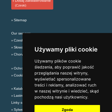
Dodaj zakwaterowanie
(Czeski)
Sitemap
Our servers:
Czeskie Góry
Słowackie góry
Używamy pliki cookie
Chorwacja
Używamy plików cookie
śledzenia, aby poprawić jakość
Ochrona prywatności
przeglądania naszej witryny,
Cookies
wyświetlać spersonalizowane
treści i reklamy, analizować ruch
Katalog zakwaterowania
w naszej witrynie i wiedzieć, skąd
Lastminute Góry Orlickie
pochodzą nasi użytkownicy.
Linky sezonowe:
Sylwester Góry Orlickie
Zgoda