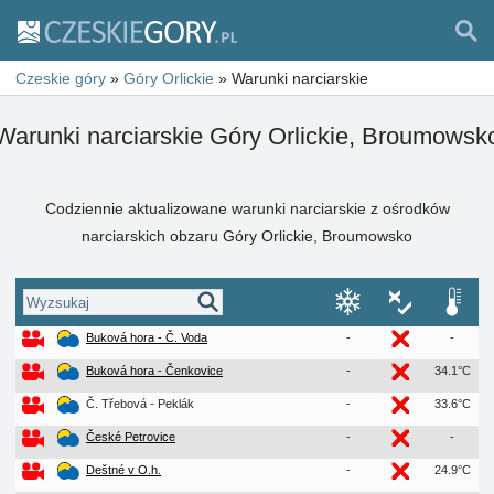
Czeskie góry
»
Góry Orlickie
»
Warunki narciarskie
Warunki narciarskie Góry Orlickie, Broumowsk
Codziennie aktualizowane warunki narciarskie z ośrodków
narciarskich obzaru Góry Orlickie, Broumowsko
Buková hora - Č. Voda
-
-
Buková hora - Čenkovice
-
34.1°C
Č. Třebová - Peklák
-
33.6°C
České Petrovice
-
-
Deštné v O.h.
-
24.9°C