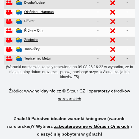
Dlouhoňovice
-
-
Olešnice - Hartman
-
-
Přívrat
-
-
Říčky v O.h.
-
-
Zdobnice
-
-
Janovičky
-
-
Teplice nad Metují
-
-
(Warunki narciarskie zostały ustawione na 09.08.26 16:23 w wypadku, że to
nie aktualny datum oraz czas, proszę nacisnąć przycisk Aktualizacja lub
klawisz F5)
Źródło:
www.holidayinfo.cz
© Sitour CZ i
operatorzy ośrodków
narciarskich
Znaleźli Państwo idealne warunki śniegowe (warunki
narciarskie)? Wybierz
zakwaterowanie w Górach Orlickich
i
cieszyć się pobytem w górach!