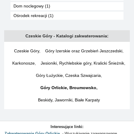
Dom noclegowy (1)
Ośrodek rekreacji (1)
Czeskie Góry - Katalogi zakwaterowania:
Czeskie Góry
,
Góry Izerskie oraz Grzebień Jeszczedski
,
Karkonosze
,
Jesioniki, Rychlebskie góry, Kralicki Śnieżnik
,
Góry Łużyckie, Czeska Szwajcaria
,
Góry Orlickie, Broumowsko
,
Beskidy, Jaworniki, Białe Karpaty
Interesujące linki:
Zakwaterowanie Góry Orlickie
Wyszukiwanie zaawansowane