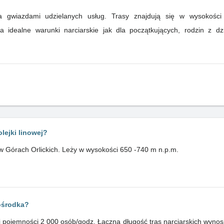
ma gwiazdami udzielanych usług. Trasy znajdują się w wysokoś
 idealne warunki narciarskie jak dla początkujących, rodzin z d
lejki linowej?
 w Górach Orlickich. Leży w wysokości 650 -740 m n.p.m.
 ośrodka?
ej pojemności 2 000 osób/godz. Łączna długość tras narciarskich wyno