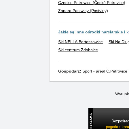
Czeskie Petrowice (České Petrovice)
Zapora Pastwiny (Pastviny)
Jakie są inne ośrodki narciarskie i 
Ski NELLA Bartoszowice
Ski Na Dłu
Ski centrum Zdobnice
Gospodarz:
Sport - areál Č.Petrovice
Warunk
Bezpośredn
pogoda • kame