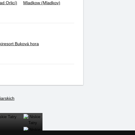
ad Orlicí)
Mladkow (Mladkov)
kiresort Buková hora
iarskich