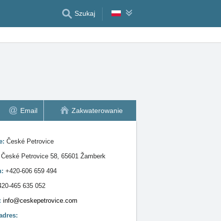
Szukaj
Email
Zakwaterowanie
e:
České Petrovice
:
České Petrovice 58, 65601 Žamberk
n:
+420-606 659 494
420-465 635 052
:
info@ceskepetrovice.com
dres: