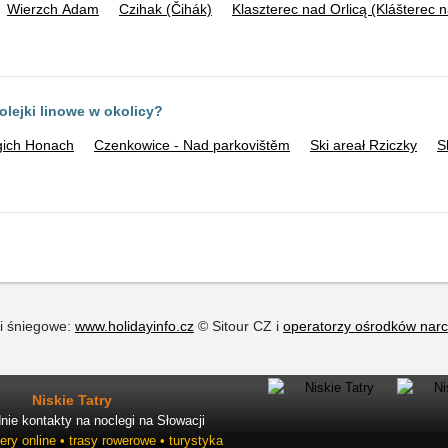
Wierzch Adam
Czihak (Čihák)
Klaszterec nad Orlicą (Klášterec n
kolejki linowe w okolicy?
gich Honach
Czenkowice - Nad parkovištěm
Ski areał Rziczky
S
i śniegowe:
www.holidayinfo.cz
© Sitour CZ i
operatorzy ośrodków narc
Niskie Tatry
ie kontakty na noclegi na Słowacji
ry online • trasy rowerowe • turystyka