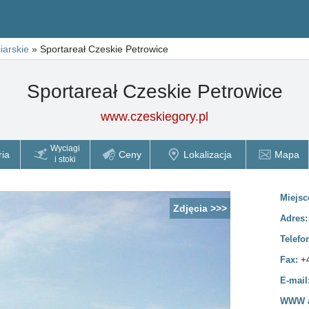
iarskie
»
Sportareał Czeskie Petrowice
Sportareał Czeskie Petrowice
www.czeskiegory.pl
Wyciagi
ria
Ceny
Lokalizacja
Mapa
i stoki
Miejsc
Zdjęcia >>>
Adres
Telefo
Fax:
+
E-mail
WWW a