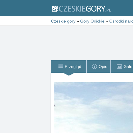
Czeskie góry
»
Góry Orlickie
»
Ośrodki narc
Przegląd
Opis
Gale