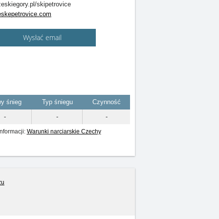
eskiegory.pl/skipetrovice
skepetrovice.com
Wysłać email
y śnieg
Typ śniegu
Czynność
-
-
-
nformacji:
Warunki narciarskie Czechy
żu