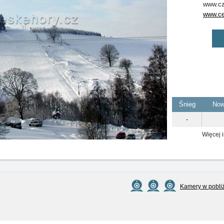
www.cz
www.ce
Śnieg
Now
-
Więcej i
Kamery w pobli