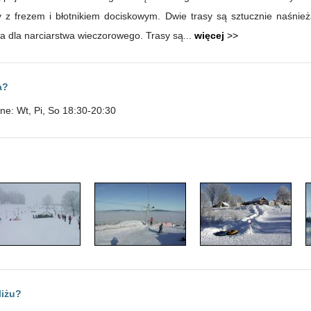
 z frezem i błotnikiem dociskowym. Dwie trasy są sztucznie naśni
ła dla narciarstwa wieczorowego. Trasy są...
więcej
>>
a?
ne: Wt, Pi, So 18:30-20:30
liżu?