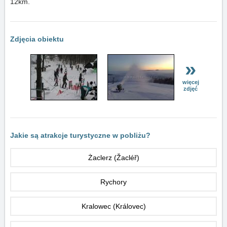
12km.
Zdjęcia obiektu
»
więcej
zdjęć
Jakie są atrakcje turystyczne w pobliżu?
Żaclerz (Žacléř)
Rychory
Kralowec (Královec)