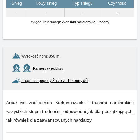
Śnieg
Nowy śnieg
Typ śniegu
Czynność
-
-
-
-
Więcej informacji:
Warunki narciarskie Czechy
Wysokość npm: 850 m.
Kamery w pobliżu
Prognoza pogody Żaclerz - Prkenný důl
Areał we wschodnich Karkonoszach z trasami narciarskimi
wszystkich stopni trudności, odpowiedni jak dla początkujących,
tak również dla zaawansowanych narciarzy.