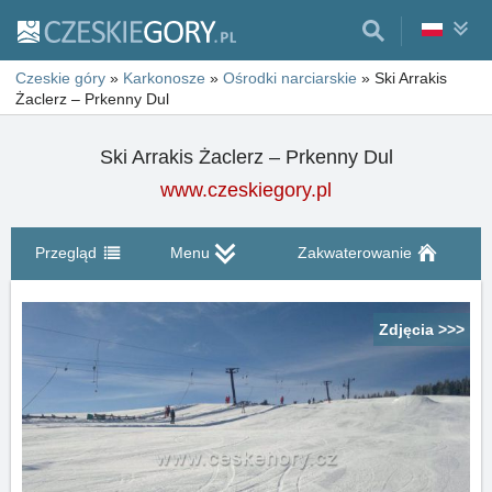
Czeskie góry
»
Karkonosze
»
Ośrodki narciarskie
»
Ski Arrakis
Żaclerz – Prkenny Dul
Ski Arrakis Żaclerz – Prkenny Dul
www.czeskiegory.pl
Przegląd
Menu
Zakwaterowanie
Zdjęcia >>>