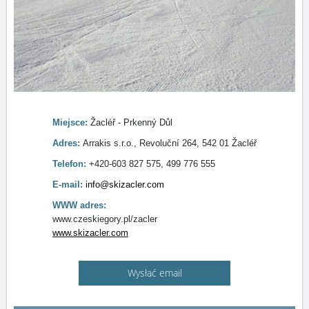
Miejsce:
Žacléř - Prkenný Důl
Adres:
Arrakis s.r.o., Revoluční 264, 542 01 Žacléř
Telefon:
+420-603 827 575, 499 776 555
E-mail:
info@skizacler.com
WWW adres:
www.czeskiegory.pl/zacler
www.skizacler.com
Wysłać email