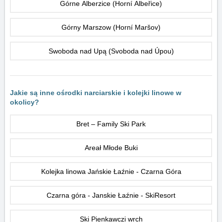
Górne Alberzice (Horní Albeřice)
Górny Marszow (Horní Maršov)
Swoboda nad Upą (Svoboda nad Úpou)
Jakie są inne ośrodki narciarskie i kolejki linowe w
okolicy?
Bret – Family Ski Park
Areał Młode Buki
Kolejka linowa Jańskie Łaźnie - Czarna Góra
Czarna góra - Janskie Łaźnie - SkiResort
Ski Pienkawczi wrch