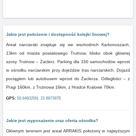
Jakie jest położenie i dostępność kolejki linowej?
Areał narciarski znajduje się we wschodnich Karkonoszach,
13km od miasta powiatowego Trutnow, blisko obok głównej
szosy Trutnow – Żaclerz. Parking dla 150 samochodów wprost
w ośrodku narciarskim przy dojeździe tras narciarskich. Dojazd
pociągiem lub autobusem wprost do Żaclerza. Odległości – z
Pragi 160km, z Trutnowa 16km, z Hradce Kralowe 70km.
GPS:
50.649325N, 15.897397E
Jakie jest wyposażenie oraz oferta ośrodka?
Głównym terenem jest areał ARRAKIS położony w najwyższym