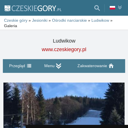
Czeskie góry
»
Jesioniki
»
Ośrodki narciarskie
»
Ludwikow
»
Galeria
Ludwikow
www.czeskiegory.pl
Przegląd
Menu
Zakwaterowanie