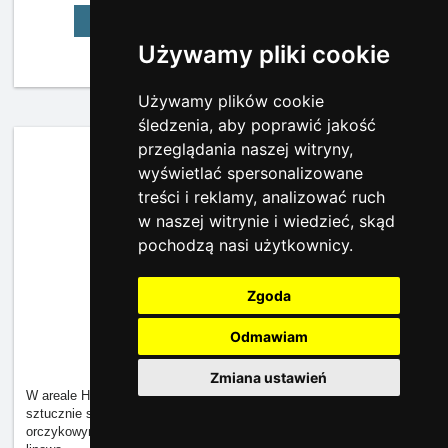
Kompletna prezentacja
Używamy pliki cookie
kamera
pogoda
Używamy plików cookie
śledzenia, aby poprawić jakość
przeglądania naszej witryny,
Heipark Tosovice
Ośrodek narciarski,
Tošovice
wyświetlać spersonalizowane
treści i reklamy, analizować ruch
w naszej witrynie i wiedzieć, skąd
pochodzą nasi użytkownicy.
Zgoda
Odmawiam
Zmiana ustawień
W areale Heipark, znajduje się ogólnopaństwowy rarytas, trzy
sztucznie stworzone trasy narciarskie z własnymi wyciągami
orczykowymi, snowparki, dwie trasy dziecięce z własną koleją