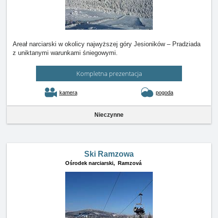
Areał narciarski w okolicy najwyższej góry Jesioników – Pradziada
z uniktanymi warunkami śniegowymi.
Kompletna prezentacja
kamera
pogoda
Nieczynne
Ski Ramzowa
Ośrodek narciarski,
Ramzová