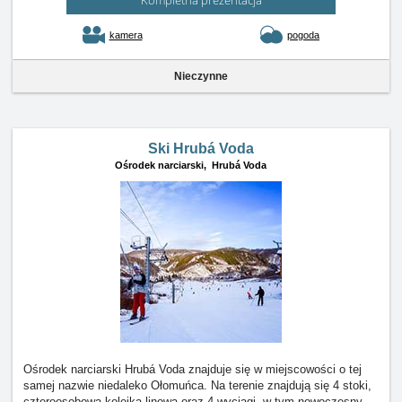
Kompletna prezentacja
kamera
pogoda
Nieczynne
Ski Hrubá Voda
Ośrodek narciarski,
Hrubá Voda
Ośrodek narciarski Hrubá Voda znajduje się w miejscowości o tej
samej nazwie niedaleko Ołomuńca. Na terenie znajdują się 4 stoki,
czteroosobowa kolejka linowa oraz 4 wyciągi, w tym nowoczesny