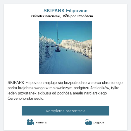
SKIPARK Filipovice
Ośrodek narciarski,
Bělá pod Pradědem
SKIPARK Filipovice znajduje się bezpośrednio w sercu chronionego
parku krajobrazowego w malowniczym podgórzu Jesioników, tylko
jeden przystanek skibusu od podnóża areału narciarskiego
Červenohorské sedlo.
Kompletna prezentacja
kamera
pogoda