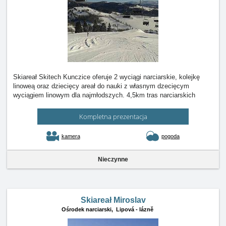
Skiareał Skitech Kunczice oferuje 2 wyciągi narciarskie, kolejkę
linoweą oraz dziecięcy areał do nauki z własnym dzecięcym
wyciągiem linowym dla najmłodszych. 4,5km tras narciarskich
Kompletna prezentacja
kamera
pogoda
Nieczynne
Skiareał Miroslav
Ośrodek narciarski,
Lipová - lázně