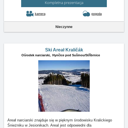
Kompletna prezentacja
kamera
pogoda
Nieczynne
Ski Areał Kraličák
Ośrodek narciarski,
Hynčice pod Sušinou/Stříbrnice
Areał narciarski znajduje się w pięknym środowisku Kralickiego
Śnieżniku w Jesionikach. Areal jest odpowiedni dla