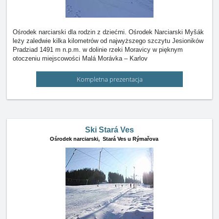
Ośrodek narciarski dla rodzin z dziećmi. Ośrodek Narciarski Myšák
leży zaledwie kilka kilometrów od najwyższego szczytu Jesioników
Pradziad 1491 m n.p.m. w dolinie rzeki Moravicy w pięknym
otoczeniu miejscowości Malá Morávka – Karlov
Kompletna prezentacja
Ski Stará Ves
Ośrodek narciarski,
Stará Ves u Rýmařova