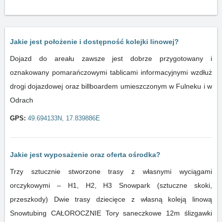
Jakie jest położenie i dostępność kolejki linowej?
Dojazd do areału zawsze jest dobrze przygotowany i
oznakowany pomarańczowymi tablicami informacyjnymi wzdłuż
drogi dojazdowej oraz billboardem umieszczonym w Fulneku i w
Odrach
GPS:
49.694133N, 17.839886E
Jakie jest wyposażenie oraz oferta ośrodka?
Trzy sztucznie stworzone trasy z własnymi wyciągami
orczykowymi – H1, H2, H3 Snowpark (sztuczne skoki,
przeszkody) Dwie trasy dziecięce z własną koleją linową
Snowtubing CAŁOROCZNIE Tory saneczkowe 12m ślizgawki