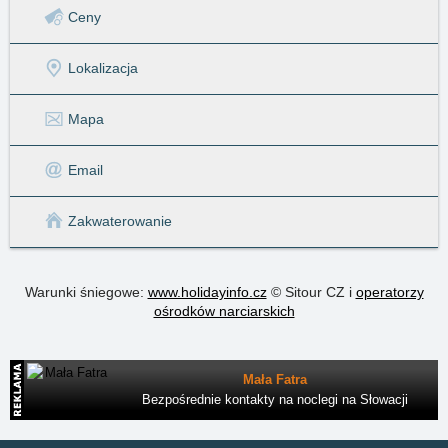
Ceny
Lokalizacja
Mapa
Email
Zakwaterowanie
Warunki śniegowe:
www.holidayinfo.cz
© Sitour CZ i
operatorzy
ośrodków narciarskich
Mała Fatra
Bezpośrednie kontakty na noclegi na Słowacji