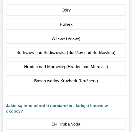
Odry
Fulnek
Witkow (Vítkov)
Budiszow nad Budiszowką (Budišov nad Budišovkou)
Hradec nad Morawicą (Hradec nad Moravicí)
Basen wodny Krużberk (Kružberk)
Jakie są inne ośrodki narciarskie i kolejki linowe w
okolicy?
Ski Hrubá Voda