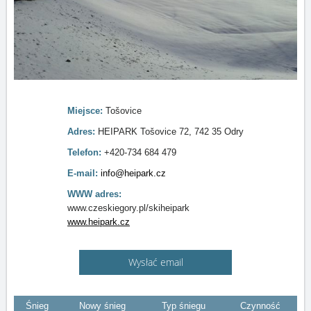
Miejsce:
Tošovice
Adres:
HEIPARK Tošovice 72, 742 35 Odry
Telefon:
+420-734 684 479
E-mail:
info@heipark.cz
WWW adres:
www.czeskiegory.pl/skiheipark
www.heipark.cz
Wysłać email
Śnieg
Nowy śnieg
Typ śniegu
Czynność