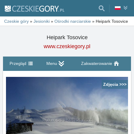
Czeskie góry
»
Jesioniki
»
Ośrodki narciarskie
»
Heipark Tosovice
Heipark Tosovice
www.czeskiegory.pl
Przegląd
Menu
Zakwaterowanie
Zdjęcia >>>