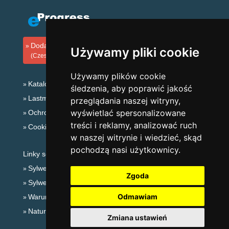
Dodaj zakwaterowanie
Używamy pliki cookie
(Czeski)
Używamy plików cookie
Katalog zakwaterowania
śledzenia, aby poprawić jakość
Lastminute Jesioniki
przeglądania naszej witryny,
wyświetlać spersonalizowane
Ochrona prywatności
treści i reklamy, analizować ruch
Cookies
w naszej witrynie i wiedzieć, skąd
pochodzą nasi użytkownicy.
Linky sezonowe:
Sylwester Jesioniki
Zgoda
Sylwester w górach 2025/26
Odmawiam
Warunki narciarskie
Naturalne kąpieliska
Zmiana ustawień