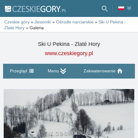
Czeskie góry
»
Jesioniki
»
Ośrodki narciarskie
»
Ski U Pekina -
Zlaté Hory
»
Galeria
Ski U Pekina - Zlaté Hory
www.czeskiegory.pl
Przegląd
Menu
Zakwaterowanie