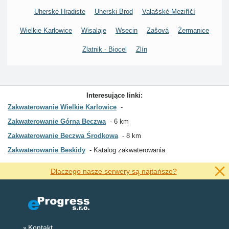
Uherske Hradiste
Uherski Brod
Valašské Meziříčí
Wielkie Karlowice
Wisalaje
Wsecin
Zašová
Żermanice
Zlatnik - Biocel
Zlín
Interesujące linki:
Zakwaterowanie Wielkie Karlowice
Zakwaterowanie Górna Beczwa
6 km
Zakwaterowanie Beczwa Środkowa
8 km
Zakwaterowanie Beskidy
Katalog zakwaterowania
Dlaczego nasze serwery są najtańsze?
Kontakt