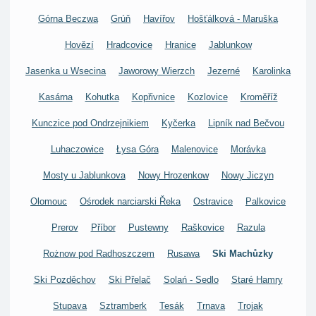
Górna Beczwa
Grúň
Havířov
Hošťálková - Maruška
Hovězí
Hradcovice
Hranice
Jablunkow
Jasenka u Wsecina
Jaworowy Wierzch
Jezerné
Karolinka
Kasárna
Kohutka
Kopřivnice
Kozlovice
Kroměříž
Kunczice pod Ondrzejnikiem
Kyčerka
Lipník nad Bečvou
Luhaczowice
Łysa Góra
Malenovice
Morávka
Mosty u Jablunkova
Nowy Hrozenkow
Nowy Jiczyn
Olomouc
Ośrodek narciarski Řeka
Ostravice
Palkovice
Prerov
Příbor
Pustewny
Raškovice
Razula
Rożnow pod Radhoszczem
Rusawa
Ski Machůzky
Ski Pozděchov
Ski Přelač
Solań - Sedlo
Staré Hamry
Stupava
Sztramberk
Tesák
Trnava
Trojak