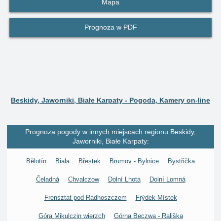
Mapa
Prognoza w PDF
Beskidy, Jaworniki, Białe Karpaty - Pogoda, Kamery on-line
Prognoza pogody w innych miejscach regionu Beskidy,
Jaworniki, Białe Karpaty:
Bělotín
Biala
Břestek
Brumov - Bylnice
Bystřička
Čeladná
Chvalczow
Dolní Lhota
Dolní Lomná
Frensztat pod Radhoszczem
Frýdek-Místek
Góra Mikulczin wierzch
Górna Beczwa - Rališka