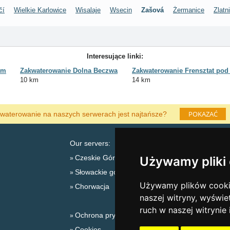
čí
Wielkie Karlowice
Wisalaje
Wsecin
Zašová
Żermanice
Zlatn
Interesujące linki:
em
Zakwaterowanie Dolna Beczwa
Zakwaterowanie Frensztat po
10 km
14 km
POKAZAĆ
waterowanie na naszych serwerach jest najtańsze?
Our servers:
Czeskie Góry
Używamy pliki
Słowackie góry
L
Używamy plików cookie
Chorwacja
naszej witryny, wyświe
ruch w naszej witrynie
Ochrona prywatności
Cookies