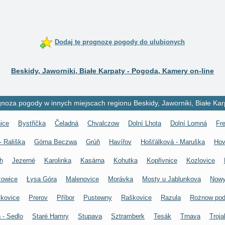
Dodaj tę prognozę pogody do ulubionych
Beskidy, Jaworniki, Białe Karpaty - Pogoda, Kamery on-line
noza pogody w innych miejscach regionu Beskidy, Jaworniki, Białe Kar
ice
Bystřička
Čeladná
Chvalczow
Dolní Lhota
Dolní Lomná
Fr
 Rališka
Górna Beczwa
Grúň
Havířov
Hošťálková - Maruška
Hov
h
Jezerné
Karolinka
Kasárna
Kohutka
Kopřivnice
Kozlovice
zowice
Łysa Góra
Malenovice
Morávka
Mosty u Jablunkova
Nowy
lkovice
Prerov
Příbor
Pustewny
Raškovice
Razula
Rożnow po
 - Sedlo
Staré Hamry
Stupava
Sztramberk
Tesák
Trnava
Troja