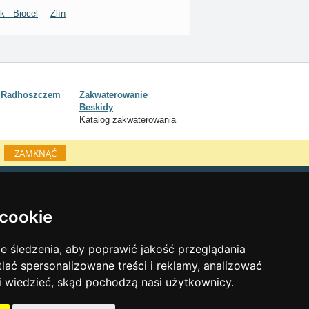
ik - Biocel
Zlín
d Radhoszczem
Zakwaterowanie
Beskidy
Katalog zakwaterowania
ZAMKNĄĆ
Katalog zakwaterowania
Lastminute Beskidy
 cookie
inky sezonowe:
 śledzenia, aby poprawić jakość przeglądania
Sylwester Beskidy
tlać spersonalizowane treści i reklamy, analizować
Sylwester w górach 2025/26
 i wiedzieć, skąd pochodzą nasi użytkownicy.
Warunki narciarskie
Naturalne kąpieliska