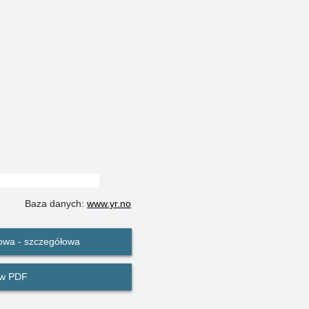
Baza danych:
www.yr.no
owa - szczegółowa
 w PDF