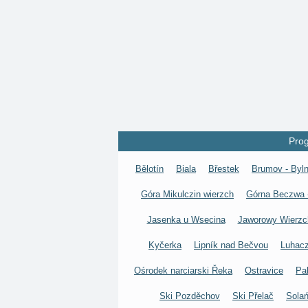
Prog
Bělotín
Biala
Břestek
Brumov - Byln
Góra Mikulczin wierzch
Górna Beczwa -
Jasenka u Wsecina
Jaworowy Wierzc
Kyčerka
Lipník nad Bečvou
Luhac
Ośrodek narciarski Řeka
Ostravice
Pa
Ski Pozděchov
Ski Přelač
Solań