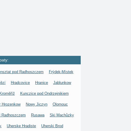
paty:
ensztat pod Radhoszczem
Frýdek-Místek
ězí
Hradcovice
Hranice
Jablunkow
Kroměříž
Kunczice pod Ondrzejnikiem
 Hrozenkow
Nowy Jiczyn
Olomouc
d Radhoszczem
Rusawa
Ski Machůzky
k
Uherske Hradiste
Uherski Brod