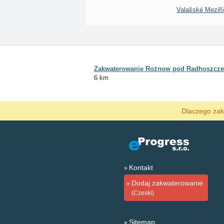
Valašské Meziří
Zakwaterowanie Rożnow pod Radhoszcz
6 km
Dlaczego zak
Kontakt
Dodaj zakwaterowanie
(Czeski)
Sitemap