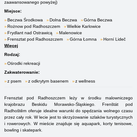
zaawansowanego powyżej)
Miejsce:
Beczwa Środkowa
Dolna Beczwa
Górna Beczwa
Rożnow pod Radhoszczem
Wielkie Karlowice
Frydlant nad Ostrawicą
Malenowice
Frensztat pod Radhoszczem
Górna Łomna
Horní Lideč
Więcej
Rodzaj:
Ośrodki rekreacji
Zakwaterowanie:
z psem
z odkrytym basenem
z wellness
Frensztat pod Radhoszczem leży w środku malowniczego
krajobrazu Beskidu Morawsko-Śląskiego. Frenštát pod
Radhoštěm oferuje idealne warunki do spędzania wolnego czasu
przez cały rok. W lecie jest to skrzyżowanie szlaków turystycznych
i rowerowych. W mieście znajduje się aquapark, korty tenisowe,
bowling i skatepark.