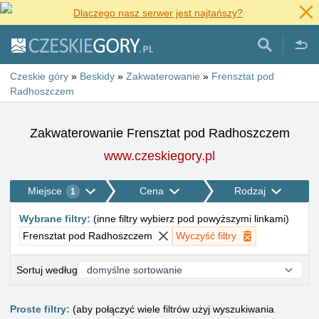
Dlaczego nasz serwer jest najtańszy?
Czeskie góry
»
Beskidy
»
Zakwaterowanie
»
Frensztat pod
Radhoszczem
Zakwaterowanie Frensztat pod Radhoszczem
www.czeskiegory.pl
Miejsce
Cena
Rodzaj
1
Wybrane filtry
:
(
inne filtry wybierz pod powyższymi linkami
)
Frensztat pod Radhoszczem
Wyczyść filtry
Sortuj według
Proste filtry:
(aby połączyć wiele filtrów użyj wyszukiwania