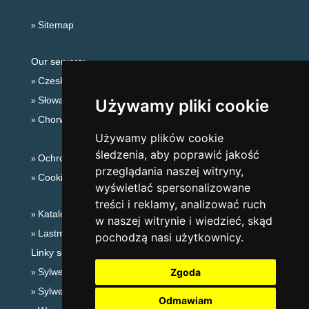
Sitemap
Our servers:
Czeskie Góry
Słowackie góry
Używamy pliki cookie
Chorwacja
Używamy plików cookie
śledzenia, aby poprawić jakość
Ochrona prywatności
przeglądania naszej witryny,
Cookies
wyświetlać spersonalizowane
treści i reklamy, analizować ruch
Katalog zakwaterowania
w naszej witrynie i wiedzieć, skąd
Lastminute Beskidy
pochodzą nasi użytkownicy.
Linky sezonowe:
Sylwester Beskidy
Zgoda
Sylwester w górach 2025/26
Odmawiam