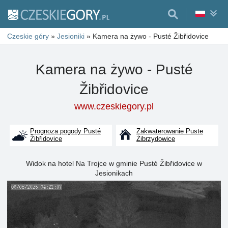
Czeskie góry
»
Jesioniki
»
Kamera na żywo - Pusté Žibřidovice
Kamera na żywo - Pusté
Žibřidovice
www.czeskiegory.pl
Prognoza pogody Pusté
Zakwaterowanie Puste
Žibřidovice
Żibrzydowice
Widok na hotel Na Trojce w gminie Pusté Žibřidovice w
Jesionikach