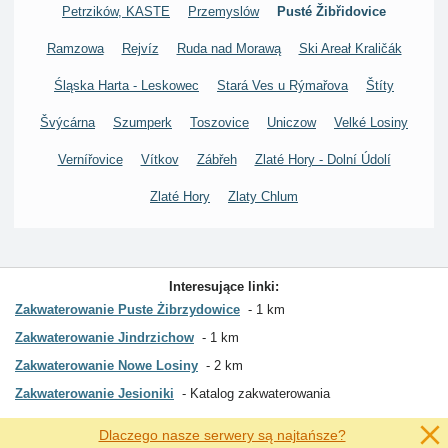
Petrzików, KASTE
Przemyslów
Pusté Žibřidovice
Ramzowa
Rejvíz
Ruda nad Morawą
Ski Areał Kraličák
Śląska Harta - Leskowec
Stará Ves u Rýmařova
Štíty
Švýcárna
Szumperk
Toszovice
Uniczow
Velké Losiny
Vernířovice
Vítkov
Zábřeh
Zlaté Hory - Dolní Údolí
Zlaté Hory
Zlaty Chlum
Interesujące linki:
Zakwaterowanie Puste Żibrzydowice
1 km
Zakwaterowanie Jindrzichow
1 km
Zakwaterowanie Nowe Losiny
2 km
Zakwaterowanie Jesioniki
Katalog zakwaterowania
Dlaczego nasze serwery są najtańsze?