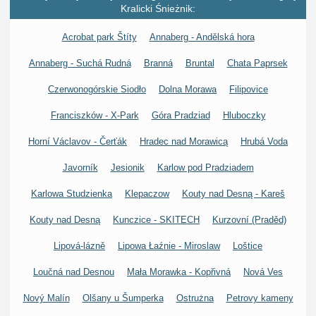
Kralicki Śnieżnik:
Acrobat park Štíty
Annaberg - Andělská hora
Annaberg - Suchá Rudná
Branná
Bruntal
Chata Paprsek
Czerwonogórskie Siodło
Dolna Morawa
Filipovice
Franciszków - X-Park
Góra Pradziad
Hluboczky
Horní Václavov - Čerťák
Hradec nad Morawicą
Hrubá Voda
Javorník
Jesionik
Karlow pod Pradziadem
Karlowa Studzienka
Klepaczow
Kouty nad Desną - Kareš
Kouty nad Desną
Kunczice - SKITECH
Kurzovní (Praděd)
Lipová-lázně
Lipowa Łaźnie - Miroslaw
Loštice
Loučná nad Desnou
Mała Morawka - Kopřivná
Nová Ves
Nový Malín
Olšany u Šumperka
Ostrużna
Petrovy kameny