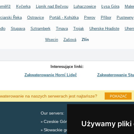
oměříž
Kyčerka
Lipník nad Bečvou
Luhaczowice
Łysa Góra
Male
ciarski Řeka
Ostravice
Portáš - Kohútka
Prerov
Příbor
Pustewny
dlo
Stupava
Sztramberk
Trnava
Trojak
Uherske Hradiste
Uhers
Wsecin
Zašová
Zlín
Interesujące linki:
Zakwaterowanie Horní Lideč
Zakwaterowanie St
POKAZAĆ
waterowanie na naszych serwerach jest najtańsze?
Our servers:
Czeskie Góry
Używamy pliki
Słowackie góry
L