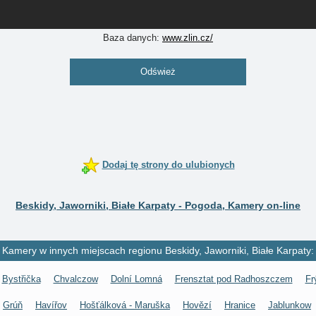
Baza danych:
www.zlin.cz/
Odśwież
Dodaj tę strony do ulubionych
Beskidy, Jaworniki, Białe Karpaty - Pogoda, Kamery on-line
Kamery w innych miejscach regionu Beskidy, Jaworniki, Białe Karpaty:
Bystřička
Chvalczow
Dolní Lomná
Frensztat pod Radhoszczem
Fr
Grúň
Havířov
Hošťálková - Maruška
Hovězí
Hranice
Jablunkow