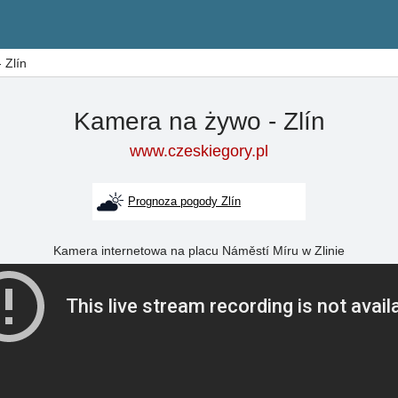
 Zlín
Kamera na żywo - Zlín
www.czeskiegory.pl
Prognoza pogody Zlín
Kamera internetowa na placu Náměstí Míru w Zlinie