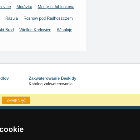
novice
Morávka
Mosty u Jablunkova
Razula
Rożnow pod Radhoszczem
ki Brod
Wielkie Karlowice
Wisalaje
udlov
Zakwaterowanie Beskidy
Katalog zakwaterowania
ZAMKNĄĆ
Katalog zakwaterowania
Lastminute Beskidy
 cookie
inky sezonowe: