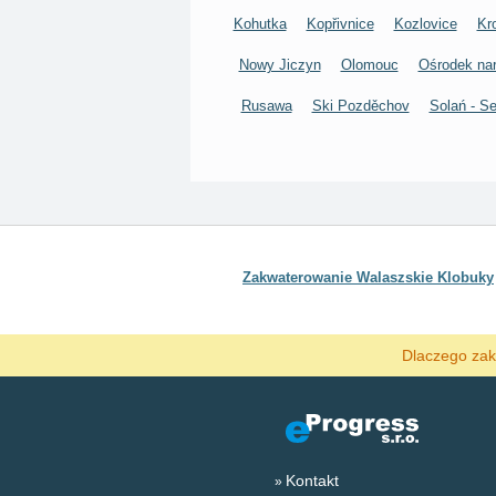
Kohutka
Kopřivnice
Kozlovice
Kr
Nowy Jiczyn
Olomouc
Ośrodek nar
Rusawa
Ski Pozděchov
Solań - Se
Zakwaterowanie Walaszskie Klobuky
Dlaczego zak
Kontakt