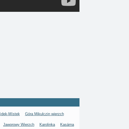
ýdek-Místek
Góra Mikulczin wierzch
Jaworowy Wierzch
Karolinka
Kasárna