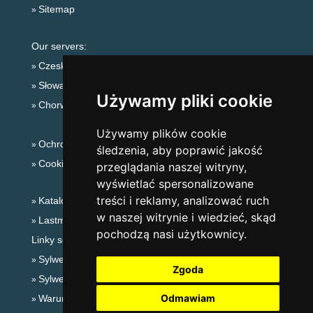
Sitemap
Our servers:
Czeskie Góry
Słowackie góry
Używamy pliki cookie
Chorwacja
Używamy plików cookie
Ochrona prywatności
śledzenia, aby poprawić jakość
Cookies
przeglądania naszej witryny,
wyświetlać spersonalizowane
treści i reklamy, analizować ruch
Katalog zakwaterowania
w naszej witrynie i wiedzieć, skąd
Lastminute Beskidy
pochodzą nasi użytkownicy.
Linky sezonowe:
Sylwester Beskidy
Zgoda
Sylwester w górach 2025/26
Odmawiam
Warunki narciarskie