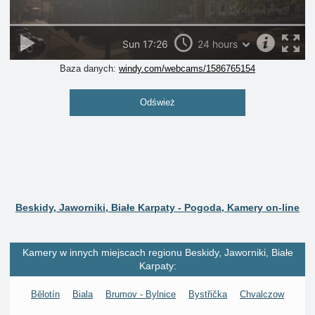
Baza danych:
windy.com/webcams/1586765154
Odśwież
Beskidy, Jaworniki, Białe Karpaty - Pogoda, Kamery on-line
Kamery w innych miejscach regionu Beskidy, Jaworniki, Białe
Karpaty:
Bělotín
Biala
Brumov - Bylnice
Bystřička
Chvalczow