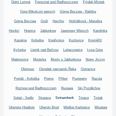
Dolní Lomná
Frensztat pod Radhoszczem
Frýdek-Místek
Góra Mikulczin wierzch
Górna Beczwa - Rališka
Górna Beczwa
Grúň
Havířov
Hošťálková - Maruška
Hovězí
Hranice
Jablunkow
Jaworowy Wierzch
Karolinka
Kasárna
Kohutka
Kopřivnice
Kozlovice
Kroměříž
Kyčerka
Lipník nad Bečvou
Luhaczowice
Łysa Góra
Malenovice
Morávka
Mosty u Jablunkova
Nowy Jiczyn
Olomouc
Ośrodek narciarski Řeka
Ostravice
Portáš - Kohútka
Prerov
Příbor
Pustewny
Razula
Rożnow pod Radhoszczem
Rusawa
Ski Pozděchov
Solań - Sedlo
Stupava
Sztramberk
Trnava
Trojak
Uherske Hradiste
Uherski Brod
Wielkie Karlowice
Wisalaje