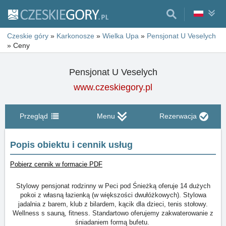
Czeskie góry
»
Karkonosze
»
Wielka Upa
»
Pensjonat U Veselych
»
Ceny
Pensjonat U Veselych
www.czeskiegory.pl
Przegląd
Menu
Rezerwacja
Popis obiektu i cennik usług
Pobierz cennik w formacie PDF
Stylowy pensjonat rodzinny w Peci pod Śnieżką oferuje 14 dużych
pokoi z własną łazienką (w większości dwułóżkowych). Stylowa
jadalnia z barem, klub z bilardem, kącik dla dzieci, tenis stołowy.
Wellness s sauną, fitness. Standartowo oferujemy zakwaterowanie z
śniadaniem formą bufetu.