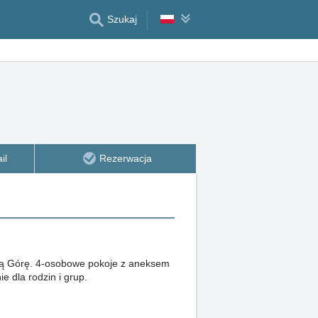
Szukaj
il
Rezerwacja
są Górę. 4-osobowe pokoje z aneksem
e dla rodzin i grup.