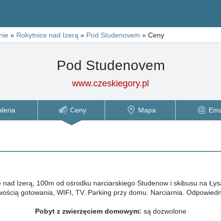
nie
»
Rokytnice nad Izerą
»
Pod Studenovem
»
Ceny
Pod Studenovem
www.czeskiegory.pl
leria
Ceny
Mapa
Ema
 nad Izerą, 100m od ośrodku narciarskiego Studenow i skibusu na Ły
ścią gotowania, WIFI, TV. Parking przy domu. Narciarnia. Odpowiedni
Pobyt z zwierzęciem domowym:
są dozwolone