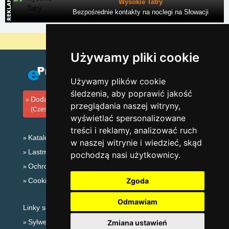
Wysokie Tatry
Bezpośrednie kontakty na noclegi na Słowacji
Dlaczego nasze serwery są najtańsze?
Używamy pliki cookie
Używamy plików cookie
śledzenia, aby poprawić jakość
Dodaj zakwaterowanie
przeglądania naszej witryny,
(Czeski)
wyświetlać spersonalizowane
treści i reklamy, analizować ruch
Katalog zakwaterowania
w naszej witrynie i wiedzieć, skąd
Lastminute Beskidy
pochodzą nasi użytkownicy.
Ochrona prywatności
Cookies
Zgoda
Odmawiam
Linky sezonowe:
Sylwester Beskidy
Zmiana ustawień