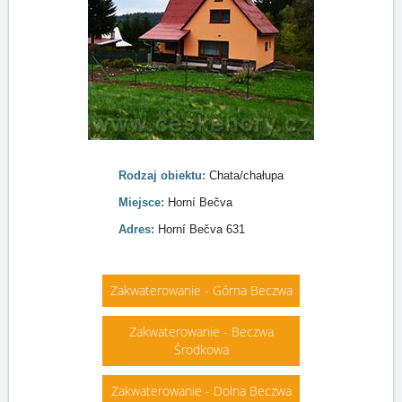
Rodzaj obiektu:
Chata/chałupa
Miejsce:
Horní Bečva
Adres:
Horní Bečva 631
Zakwaterowanie - Górna Beczwa
Zakwaterowanie - Beczwa
Środkowa
Zakwaterowanie - Dolna Beczwa