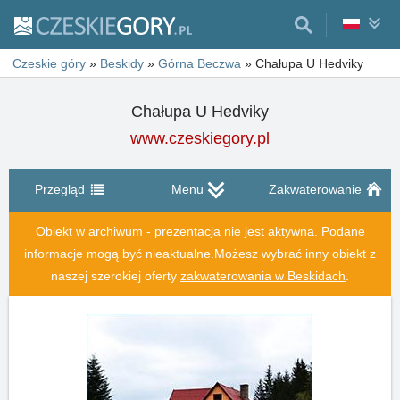
Czeskie góry
»
Beskidy
»
Górna Beczwa
»
Chałupa U Hedviky
Chałupa U Hedviky
www.czeskiegory.pl
Przegląd
Menu
Zakwaterowanie
Obiekt w archiwum - prezentacja nie jest aktywna. Podane
informacje mogą być nieaktualne.
Możesz wybrać inny obiekt z
naszej szerokiej oferty
zakwaterowania w Beskidach
.