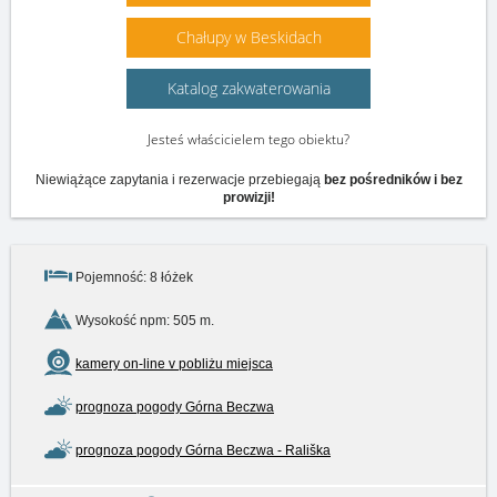
Chałupy w Beskidach
Katalog zakwaterowania
Jesteś właścicielem tego obiektu?
Niewiążące zapytania i rezerwacje przebiegają
bez pośredników i bez
prowizji!
Pojemność: 8 łóżek
Wysokość npm: 505 m.
kamery on-line v pobliżu miejsca
prognoza pogody Górna Beczwa
prognoza pogody Górna Beczwa - Rališka