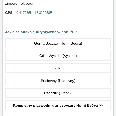
zimowej rekreacji.
GPS:
49.417036N, 18.322058E
Jakie są atrakcje turystyczne w pobliżu?
Górna Beczwa (Horní Bečva)
Góra Wysoka (Vysoká)
Solań
Pustewny (Pustevny)
Trzesztik (Třeštík)
Kompletny przewodnik turystyczny Horní Bečva >>