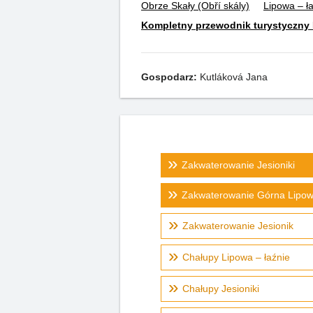
Obrze Skały (Obří skály)
Lipowa – ła
Kompletny przewodnik turystyczny L
Gospodarz:
Kutláková Jana
Zakwaterowanie Jesioniki
Zakwaterowanie Górna Lipo
Zakwaterowanie Jesionik
Chałupy Lipowa – łaźnie
Chałupy Jesioniki