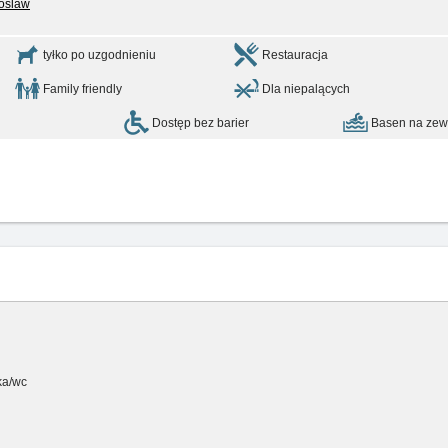
roslaw
tyłko po uzgodnieniu
Restauracja
Family friendly
Dla niepalących
Dostęp bez barier
Basen na zew
ka/wc