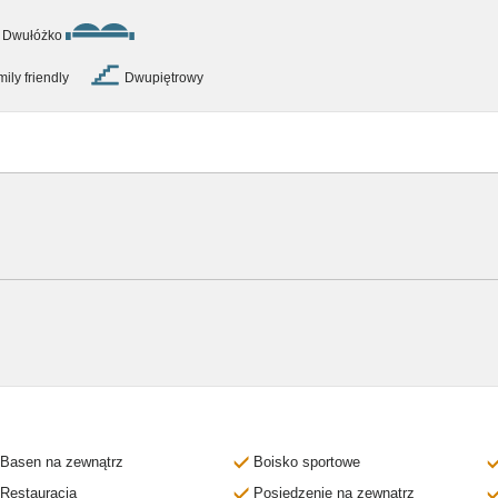
 Dwułóżko
ily friendly
Dwupiętrowy
Basen na zewnątrz
Boisko sportowe
Restauracja
Posiedzenie na zewnątrz