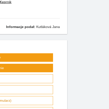
Keprnik
Informacje podał:
Kutláková Jana
y
nie
rmularz)