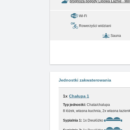
prognoza pogody Lipowa Łaźnie - Mi
Wi-Fi
Rowerzyści widziani
Sauna
Jednostki zakwaterowania
1x
Chałupa 1
Typ jednostki:
Chata/chalupa
8 łóżek, własna kuchnia, 2x własna łazien
Sypialnia 1:
1x Dwułóżko