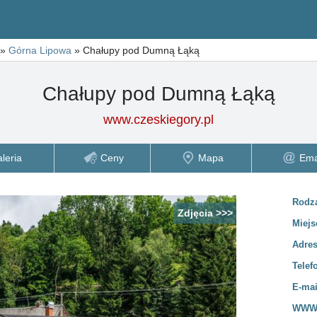
»
Górna Lipowa
»
Chałupy pod Dumną Łąką
Chałupy pod Dumną Łąką
www.czeskiegory.pl
leria
Ceny
Mapa
Ema
Rodza
Zdjęcia >>>
Miejs
Adre
Telef
E-mai
WWW 