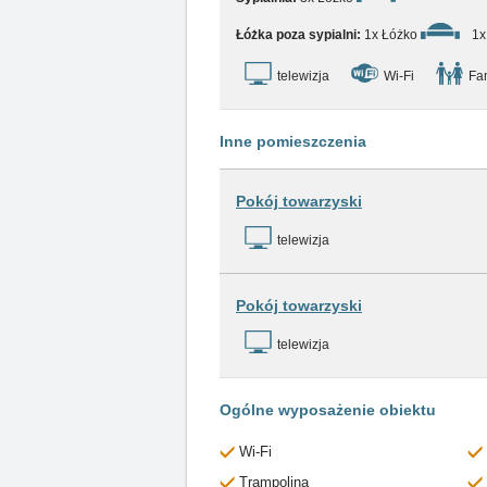
Łóżka poza sypialni:
1x Łóżko
1x
telewizja
Wi-Fi
Fam
Inne pomieszczenia
Pokój towarzyski
telewizja
Pokój towarzyski
telewizja
Ogólne wyposażenie obiektu
Wi-Fi
Trampolina