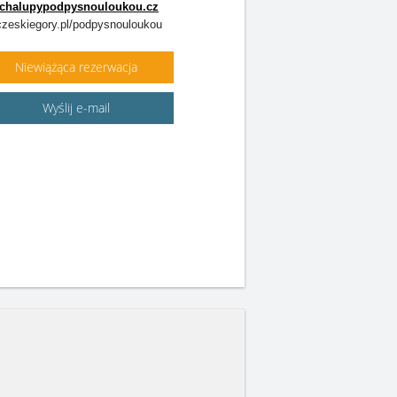
chalupypodpysnouloukou.cz
zeskiegory.pl/podpysnouloukou
Niewiążąca rezerwacja
Wyślij e-mail