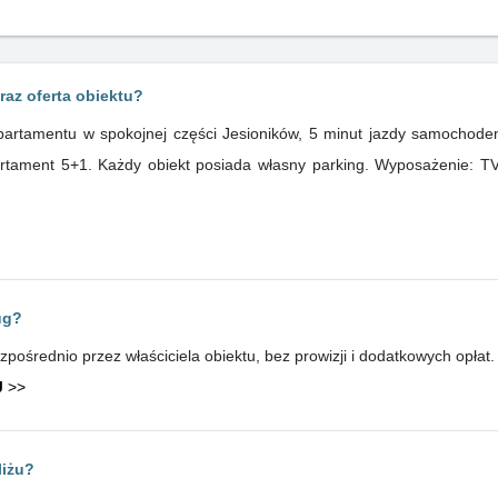
raz oferta obiektu?
rtamentu w spokojnej części Jesioników, 5 minut jazdy samochode
tament 5+1. Każdy obiekt posiada własny parking. Wyposażenie: TV,
ug?
ośrednio przez właściciela obiektu, bez prowizji i dodatkowych opłat.
J
>>
liżu?