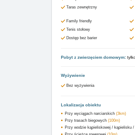
Taras zewnętrzny
Family friendly
Tenis stołowy
Dostęp bez barier
Pobyt z zwierzęciem domowym:
tyłk
Wyżywienie
Bez wyżywienia
Lokalizacja obiektu
Przy wyciągach narciarskich
(3km)
Przy trasach biegowych
(100m)
Przy wodzie kąpieliskowej / kąpielisku 
Przy ścieżce rowerowej
(10m)