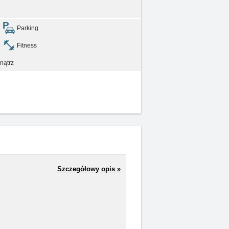
Parking
Fitness
nątrz
Szczegółowy opis »