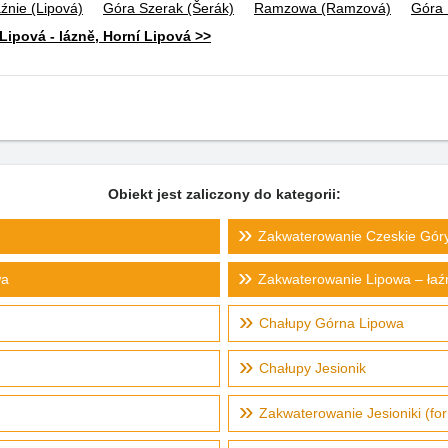
źnie (Lipová)
Góra Szerak (Šerák)
Ramzowa (Ramzová)
Góra 
ipová - lázně, Horní Lipová >>
Obiekt jest zaliczony do kategorii:
Zakwaterowanie Czeskie Gór
wa
Zakwaterowanie Lipowa – łaź
Chałupy Górna Lipowa
Chałupy Jesionik
Zakwaterowanie Jesioniki (fo