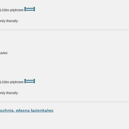
 Łóżko piętrowe
ily friendly
ka/wc
 Łóżko piętrowe
ily friendly
kuchnia, własna łazienka/wc