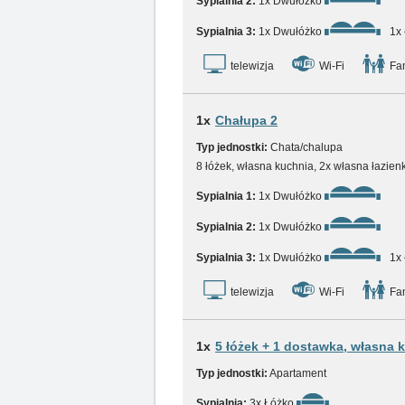
Sypialnia 2:
1x Dwułóżko
Sypialnia 3:
1x Dwułóżko
1x
telewizja
Wi-Fi
Fam
1x
Chałupa 2
Typ jednostki:
Chata/chalupa
8 łóżek, własna kuchnia, 2x własna łazien
Sypialnia 1:
1x Dwułóżko
Sypialnia 2:
1x Dwułóżko
Sypialnia 3:
1x Dwułóżko
1x
telewizja
Wi-Fi
Fam
1x
5 łóżek + 1 dostawka, własna 
Typ jednostki:
Apartament
Sypialnia:
3x Łóżko