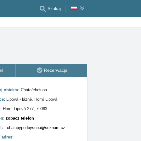
Szukaj
il
Rezerwacja
j obiektu:
Chata/chałupa
ce:
Lipová - lázně, Horní Lipová
s:
Horní Lipová 277, 79063
on:
zobacz telefon
l:
chalupypodpysnou@seznam.cz
adres: