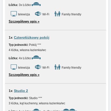
Łóżka:
3x Łóżko
telewizja
Wi-Fi
Family friendly
Szczegółowy opis »
1x
Czterołóżkowy pokój
Typ jednostki:
Pokój ***
4 łóżka, własna łazienka/wc
Łóżka:
4x Łóżko
telewizja
Wi-Fi
Family friendly
Szczegółowy opis »
1x
Studio 2
Typ jednostki:
Studio ***
3 łóżka, kąt kuchenny, własna łazienka/wc