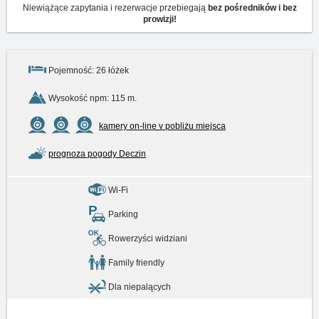
Niewiążące zapytania i rezerwacje przebiegają
bez pośredników i bez
prowizji!
Pojemność: 26 łóżek
Wysokość npm: 115 m.
kamery on-line v pobliżu miejsca
prognoza pogody Deczin
Wi-Fi
Parking
Rowerzyści widziani
Family friendly
Dla niepalących