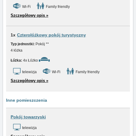
Wi-Fi
Family friendly
Szczegółowy opis »
1x
Czterołóżkowy pokój turystyczny
Typ jednostki:
Pokój **
4 łóżka
Łóżka:
4x Łóżko
telewizja
Wi-Fi
Family friendly
Szczegółowy opis »
Inne pomieszczenia
Pokój towarzyski
telewizja