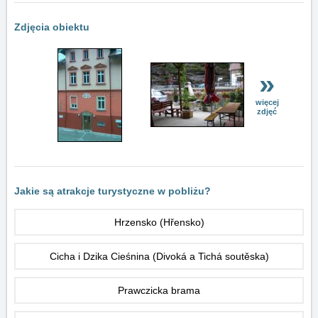
Zdjęcia obiektu
»
więcej
zdjęć
Jakie są atrakcje turystyczne w pobliżu?
Hrzensko (Hřensko)
Cicha i Dzika Cieśnina (Divoká a Tichá soutěska)
Prawczicka brama