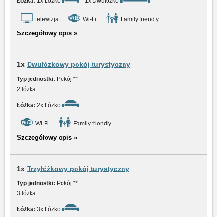
Łóżka:
1x Łóżko
1x Dwułóżko
telewizja
Wi-Fi
Family friendly
Szczegółowy opis »
1x
Dwułóżkowy pokój turystyczny
Typ jednostki:
Pokój **
2 łóżka
Łóżka:
2x Łóżko
Wi-Fi
Family friendly
Szczegółowy opis »
1x
Trzyłóżkowy pokój turystyczny
Typ jednostki:
Pokój **
3 łóżka
Łóżka:
3x Łóżko