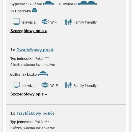
Sypialnia:
1x Łóżko
1x Dwułóżko
2x Dostawka
telewizja
Wi-Fi
Family friendly
Szczegółowy opis »
1x
Dwułóżkowy pokój
Typ jednostki:
Pokój ***
2 łóżka, własna łazienka/wc
Łóżka:
2x Łóżko
telewizja
Wi-Fi
Family friendly
Szczegółowy opis »
1x
Trzyłóżkowy pokój
Typ jednostki:
Pokój ***
3 łóżka, własna łazienka/wc