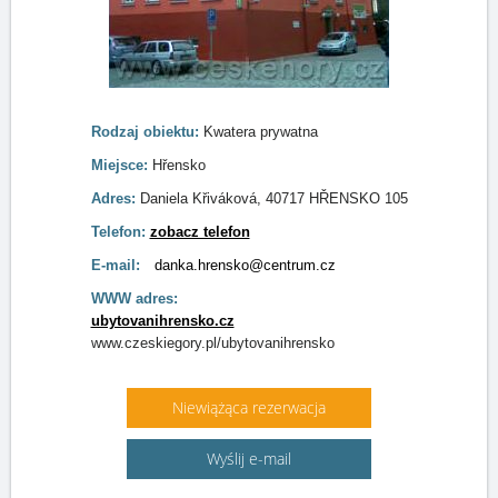
Rodzaj obiektu:
Kwatera prywatna
Miejsce:
Hřensko
Adres:
Daniela Křiváková, 40717 HŘENSKO 105
Telefon:
zobacz telefon
E-mail:
danka.hrensko@centrum.cz
WWW adres:
ubytovanihrensko.cz
www.czeskiegory.pl/ubytovanihrensko
Niewiążąca rezerwacja
Wyślij e-mail