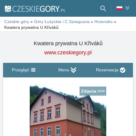
Czeskie góry
»
Góry Łużyckie i C.Szwajcaria
»
Hrzensko
»
Kwatera prywatna U Křiváků
Kwatera prywatna U Křiváků
www.czeskiegory.pl
Przegląd
Menu
Rezerwacja
Zdjęcia >>>