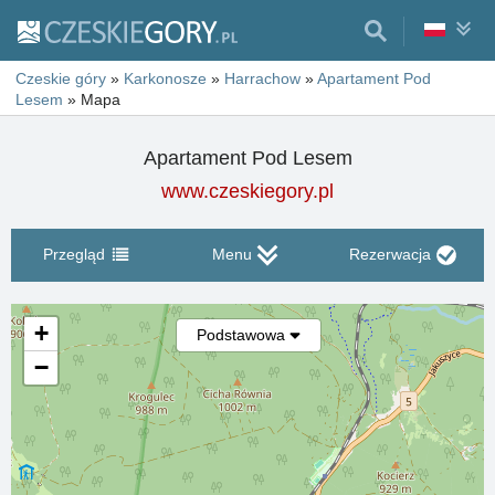
Czeskie góry
»
Karkonosze
»
Harrachow
»
Apartament Pod
Lesem
»
Mapa
Apartament Pod Lesem
www.czeskiegory.pl
Przegląd
Menu
Rezerwacja
+
Podstawowa
−