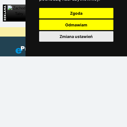
Zachodnie Tatry
Zgoda
Bezpośrednie kontakty na noclegi na Słowacji
Odmawiam
Dlaczego nasze serwery są najtańsze?
Zmiana ustawień
Dodaj zakwaterowanie
(Czeski)
Katalog zakwaterowania
Lastminute Karkonosze
Ochrona prywatności
Cookies
Linky sezonowe: