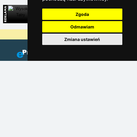
Wysokie Tatry
Zgoda
Bezpośrednie kontakty na noclegi na Słowacji
Odmawiam
Dlaczego nasze serwery są najtańsze?
Zmiana ustawień
Dodaj zakwaterowanie
(Czeski)
Katalog zakwaterowania
Lastminute Karkonosze
Ochrona prywatności
Cookies
Linky sezonowe: