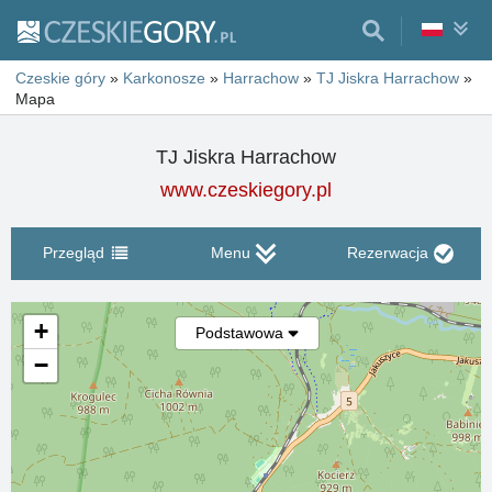
Czeskie góry
»
Karkonosze
»
Harrachow
»
TJ Jiskra Harrachow
»
Mapa
TJ Jiskra Harrachow
www.czeskiegory.pl
Przegląd
Menu
Rezerwacja
+
Podstawowa
−