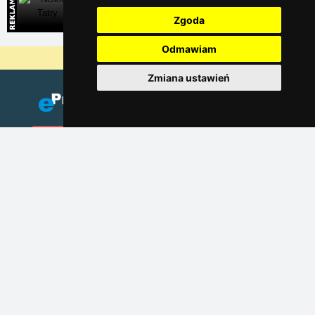
Niskie Tatry
Bezpośrednie kontakty na noclegi na Słowacji
Zgoda
Odmawiam
Dlaczego nasze serwery są najtańsze?
Zmiana ustawień
Dodaj zakwaterowanie
(Czeski)
Katalog zakwaterowania
Lastminute Karkonosze
Ochrona prywatności
Cookies
Linky sezonowe:
Sylwester Karkonosze